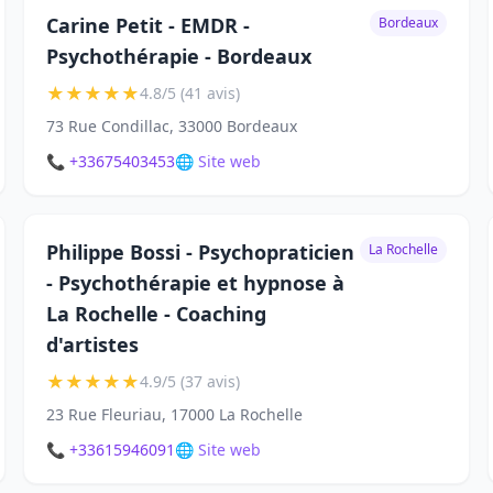
Carine Petit - EMDR -
Bordeaux
Psychothérapie - Bordeaux
★
★
★
★
★
4.8/5 (41 avis)
73 Rue Condillac, 33000 Bordeaux
📞 +33675403453
🌐 Site web
Philippe Bossi - Psychopraticien
La Rochelle
- Psychothérapie et hypnose à
La Rochelle - Coaching
d'artistes
★
★
★
★
★
4.9/5 (37 avis)
23 Rue Fleuriau, 17000 La Rochelle
📞 +33615946091
🌐 Site web