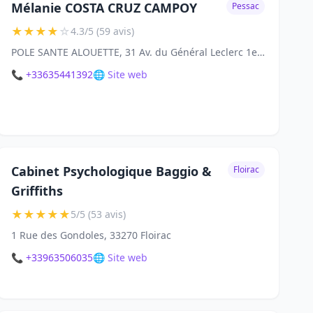
Mélanie COSTA CRUZ CAMPOY
Pessac
★
★
★
★
☆
4.3/5 (59 avis)
POLE SANTE ALOUETTE, 31 Av. du Général Leclerc 1er Étage, 33600 Pessac
📞 +33635441392
🌐 Site web
Cabinet Psychologique Baggio &
Floirac
Griffiths
★
★
★
★
★
5/5 (53 avis)
1 Rue des Gondoles, 33270 Floirac
📞 +33963506035
🌐 Site web