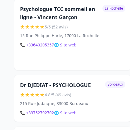
Psychologue TCC sommeil en
La Rochelle
ligne - Vincent Garçon
★
★
★
★
★
5/5 (52 avis)
15 Rue Philippe Harle, 17000 La Rochelle
📞 +33640205357
🌐 Site web
Dr DJEDIAT - PSYCHOLOGUE
Bordeaux
★
★
★
★
★
4.8/5 (49 avis)
215 Rue Judaïque, 33000 Bordeaux
📞 +33752792702
🌐 Site web