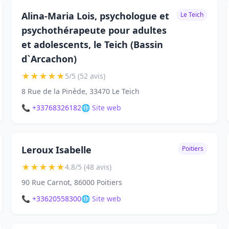
Alina-Maria Lois, psychologue et
Le Teich
psychothérapeute pour adultes
et adolescents, le Teich (Bassin
d`Arcachon)
★
★
★
★
★
5/5 (52 avis)
8 Rue de la Pinède, 33470 Le Teich
📞 +33768326182
🌐 Site web
Leroux Isabelle
Poitiers
★
★
★
★
★
4.8/5 (48 avis)
90 Rue Carnot, 86000 Poitiers
📞 +33620558300
🌐 Site web