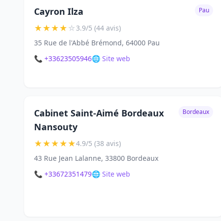
Cayron Ilza
Pau
★
★
★
★
☆
3.9/5 (44 avis)
35 Rue de l'Abbé Brémond, 64000 Pau
📞 +33623505946
🌐 Site web
Cabinet Saint-Aimé Bordeaux
Bordeaux
Nansouty
★
★
★
★
★
4.9/5 (38 avis)
43 Rue Jean Lalanne, 33800 Bordeaux
📞 +33672351479
🌐 Site web