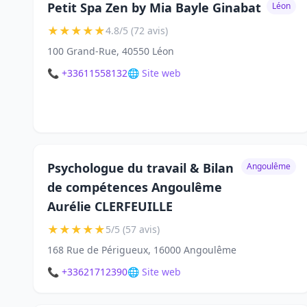
Petit Spa Zen by Mia Bayle Ginabat
Léon
★
★
★
★
★
4.8/5 (72 avis)
100 Grand-Rue, 40550 Léon
📞 +33611558132
🌐 Site web
Psychologue du travail & Bilan
Angoulême
de compétences Angoulême
Aurélie CLERFEUILLE
★
★
★
★
★
5/5 (57 avis)
168 Rue de Périgueux, 16000 Angoulême
📞 +33621712390
🌐 Site web