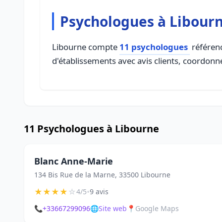
Psychologues à Libour
Libourne compte
11 psychologues
référenc
d'établissements avec avis clients, coordonné
11 Psychologues à Libourne
Blanc Anne-Marie
134 Bis Rue de la Marne, 33500 Libourne
★
★
★
★
☆
•
4/5
9 avis
📞
+33667299096
🌐
Site web
📍
Google Maps