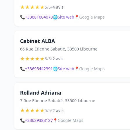
★
★
★
★
★
•
5/5
4 avis
📞
+33681604078
🌐
Site web
📍
Google Maps
Cabinet ALBA
66 Rue Etienne Sabatié, 33500 Libourne
★
★
★
★
★
•
5/5
2 avis
📞
+33695442391
🌐
Site web
📍
Google Maps
Rolland Adriana
7 Rue Etienne Sabatié, 33500 Libourne
★
★
★
★
★
•
5/5
2 avis
📞
+33629383127
📍
Google Maps