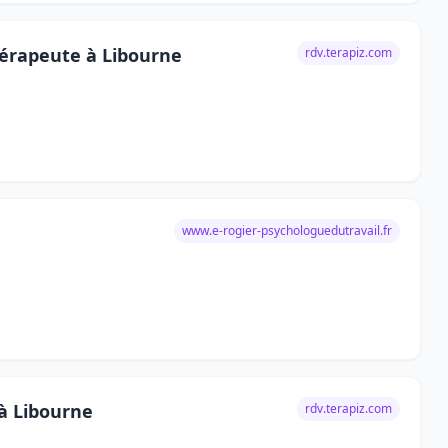
hérapeute à Libourne
rdv.terapiz.com
www.e-rogier-psychologuedutravail.fr
 à Libourne
rdv.terapiz.com