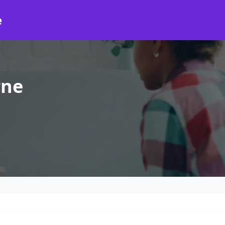
e
rne