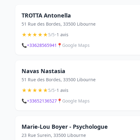
TROTTA Antonella
51 Rue des Bordes, 33500 Libourne
★
★
★
★
★
•
5/5
1 avis
📞
+33628565941
📍
Google Maps
Navas Nastasia
51 Rue des Bordes, 33500 Libourne
★
★
★
★
★
•
5/5
1 avis
📞
+33652136527
📍
Google Maps
Marie-Lou Boyer - Psychologue
23 Rue Surein, 33500 Libourne