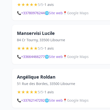
★
★
★
★
★
•
5/5
1 avis
📞
+33780976244
🌐
Site web
📍
Google Maps
Manservisi Lucile
84 Cr Tourny, 33500 Libourne
★
★
★
★
★
•
5/5
1 avis
📞
+33664466277
🌐
Site web
📍
Google Maps
Angélique Roldan
51 Rue des Bordes, 33500 Libourne
★
★
★
★
★
•
5/5
1 avis
📞
+33762147292
🌐
Site web
📍
Google Maps