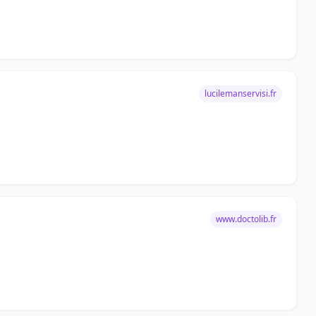
lucilemanservisi.fr
www.doctolib.fr