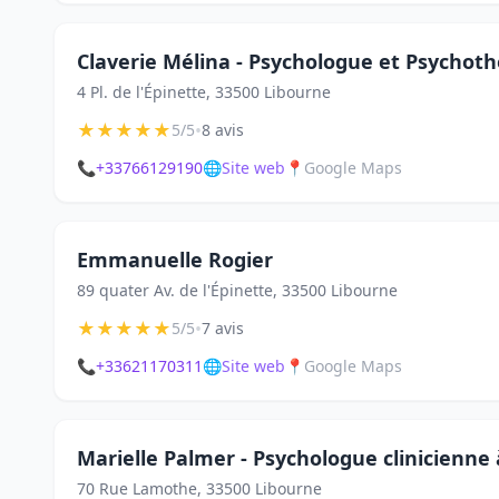
Claverie Mélina - Psychologue et Psychot
4 Pl. de l'Épinette, 33500 Libourne
★
★
★
★
★
•
5/5
8 avis
📞
+33766129190
🌐
Site web
📍
Google Maps
Emmanuelle Rogier
89 quater Av. de l'Épinette, 33500 Libourne
★
★
★
★
★
•
5/5
7 avis
📞
+33621170311
🌐
Site web
📍
Google Maps
Marielle Palmer - Psychologue clinicienne
70 Rue Lamothe, 33500 Libourne