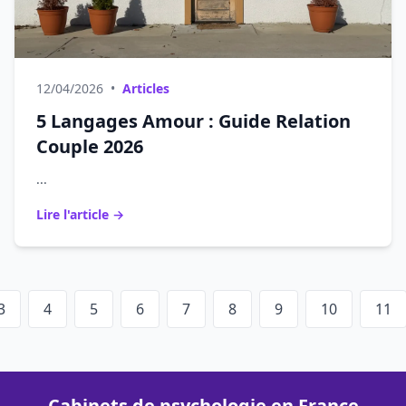
12/04/2026
•
Articles
5 Langages Amour : Guide Relation
Couple 2026
...
Lire l'article →
3
4
5
6
7
8
9
10
11
Cabinets de psychologie en France