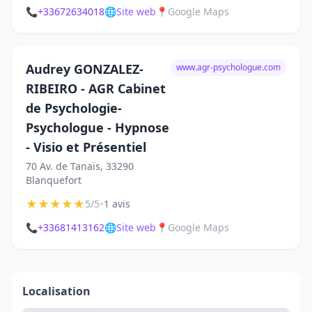
📞
+33672634018
🌐
Site web
📍
Google Maps
Audrey GONZALEZ-
www.agr-psychologue.com
RIBEIRO - AGR Cabinet
de Psychologie-
Psychologue - Hypnose
- Visio et Présentiel
70 Av. de Tanaïs, 33290
Blanquefort
★
★
★
★
★
•
5/5
1 avis
📞
+33681413162
🌐
Site web
📍
Google Maps
Localisation