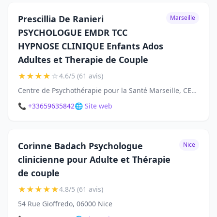
Prescillia De Ranieri
Marseille
PSYCHOLOGUE EMDR TCC
HYPNOSE CLINIQUE Enfants Ados
Adultes et Therapie de Couple
★
★
★
★
☆
4.6/5 (61 avis)
Centre de Psychothérapie pour la Santé Marseille, CENTRE SANTE CORDERIE, 63 Bd de la Corderie, 13007 Marseille
📞 +33659635842
🌐 Site web
Corinne Badach Psychologue
Nice
clinicienne pour Adulte et Thérapie
de couple
★
★
★
★
★
4.8/5 (61 avis)
54 Rue Gioffredo, 06000 Nice