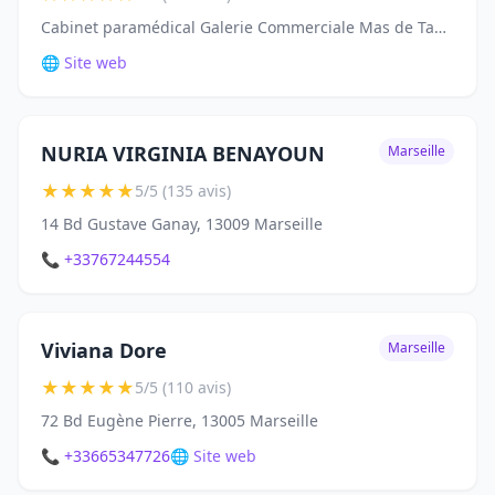
Cabinet paramédical Galerie Commerciale Mas de Tanit, 15 Chem. Tanit, 06160 Antibes
🌐 Site web
NURIA VIRGINIA BENAYOUN
Marseille
★
★
★
★
★
5/5 (135 avis)
14 Bd Gustave Ganay, 13009 Marseille
📞 +33767244554
Viviana Dore
Marseille
★
★
★
★
★
5/5 (110 avis)
72 Bd Eugène Pierre, 13005 Marseille
📞 +33665347726
🌐 Site web