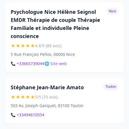
Psychologue Nice Hélène Seignol
Nice
EMDR Thérapie de couple Thérapie
Familiale et individuelle Pleine
conscience
★
★
★
★
★
4.8/5 (80 avis)
5 Rue François Pellos, 06000 Nice
📞 +33665739044
🌐 Site web
Stéphane Jean-Marie Amato
Toulon
★
★
★
★
★
5/5 (75 avis)
503 Av. Joseph Gasquet, 83100 Toulon
📞 +33494610554