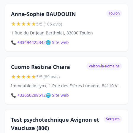
Anne-Sophie BAUDOUIN
Toulon
★
★
★
★
★
5/5 (106 avis)
1 Rue du Dr Jean Bertholet, 83000 Toulon
📞 +33494425342
🌐 Site web
Cuomo Restina Chiara
Vaison-la-Romaine
★
★
★
★
★
5/5 (89 avis)
Immeuble le Lynx, 1 Rue des Frères Lumière, 84110 Vaison-la-Romaine
📞 +33660298512
🌐 Site web
Test psychotechnique Avignon et
Sorgues
Vaucluse (80€)