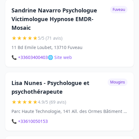
Sandrine Navarro Psychologue
Fuveau
Victimologue Hypnose EMDR-
Mosaic
★
★
★
★
★
5/5 (71 avis)
11 Bd Emile Loubet, 13710 Fuveau
📞 +33603400403
🌐 Site web
Lisa Nunes - Psychologue et
Mougins
psychothérapeute
★
★
★
★
★
4.9/5 (69 avis)
Parc Haute Technologie, 141 All. des Ormes Bâtiment 12, 06250 Mougins
📞 +33610050153