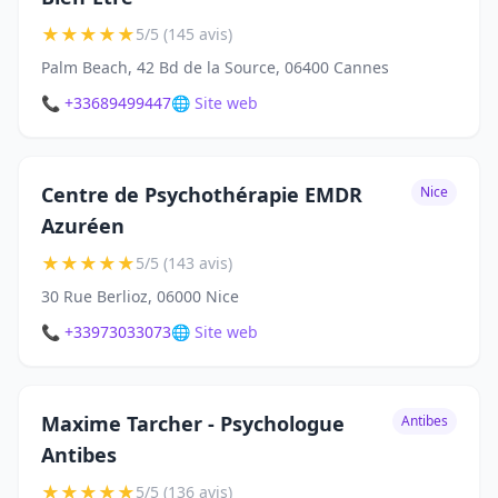
★
★
★
★
★
5/5 (145 avis)
Palm Beach, 42 Bd de la Source, 06400 Cannes
📞 +33689499447
🌐 Site web
Centre de Psychothérapie EMDR
Nice
Azuréen
★
★
★
★
★
5/5 (143 avis)
30 Rue Berlioz, 06000 Nice
📞 +33973033073
🌐 Site web
Maxime Tarcher - Psychologue
Antibes
Antibes
★
★
★
★
★
5/5 (136 avis)