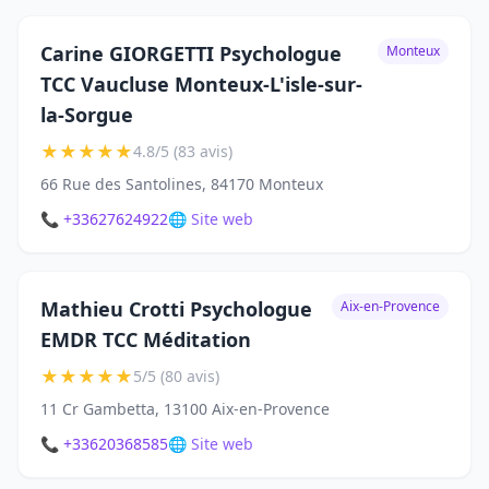
Carine GIORGETTI Psychologue
Monteux
TCC Vaucluse Monteux-L'isle-sur-
la-Sorgue
★
★
★
★
★
4.8/5 (83 avis)
66 Rue des Santolines, 84170 Monteux
📞 +33627624922
🌐 Site web
Mathieu Crotti Psychologue
Aix-en-Provence
EMDR TCC Méditation
★
★
★
★
★
5/5 (80 avis)
11 Cr Gambetta, 13100 Aix-en-Provence
📞 +33620368585
🌐 Site web