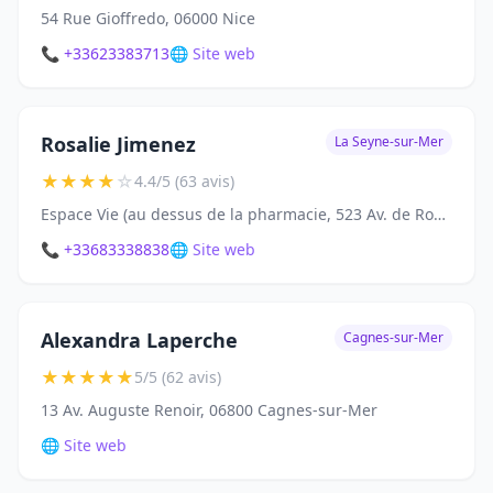
54 Rue Gioffredo, 06000 Nice
📞 +33623383713
🌐 Site web
Rosalie Jimenez
La Seyne-sur-Mer
★
★
★
★
☆
4.4/5 (63 avis)
Espace Vie (au dessus de la pharmacie, 523 Av. de Rome, 83500 La Seyne-sur-Mer
📞 +33683338838
🌐 Site web
Alexandra Laperche
Cagnes-sur-Mer
★
★
★
★
★
5/5 (62 avis)
13 Av. Auguste Renoir, 06800 Cagnes-sur-Mer
🌐 Site web