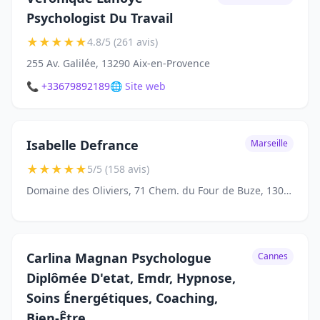
Psychologist Du Travail
★
★
★
★
★
4.8/5 (261 avis)
255 Av. Galilée, 13290 Aix-en-Provence
📞 +33679892189
🌐 Site web
Isabelle Defrance
Marseille
★
★
★
★
★
5/5 (158 avis)
Domaine des Oliviers, 71 Chem. du Four de Buze, 13014 Marseille
Carlina Magnan Psychologue
Cannes
Diplômée D'etat, Emdr, Hypnose,
Soins Énergétiques, Coaching,
Bien-Être