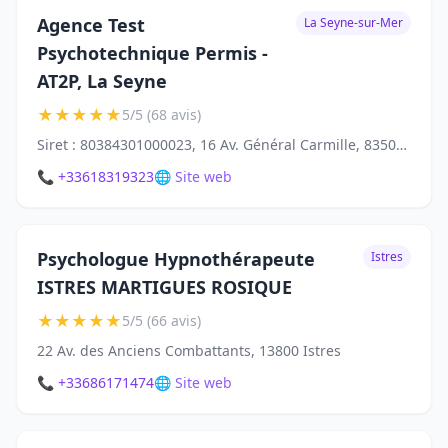
Agence Test
La Seyne-sur-Mer
Psychotechnique Permis -
AT2P, La Seyne
★
★
★
★
★
5/5 (68 avis)
Siret : 80384301000023, 16 Av. Général Carmille, 83500 La Seyne-sur-Mer
📞 +33618319323
🌐 Site web
Psychologue Hypnothérapeute
Istres
ISTRES MARTIGUES ROSIQUE
★
★
★
★
★
5/5 (66 avis)
22 Av. des Anciens Combattants, 13800 Istres
📞 +33686171474
🌐 Site web