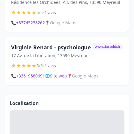
Résidence les Orchidées, All. des Pins, 13590 Meyreuil
★
★
★
★
★
•
5/5
1 avis
📞
+33745238262
📍
Google Maps
Virginie Renard - psychologue
www.doctolib.fr
17 Av. de la Libération, 13590 Meyreuil
★
★
★
★
★
•
5/5
1 avis
📞
+33619580691
🌐
Site web
📍
Google Maps
Localisation