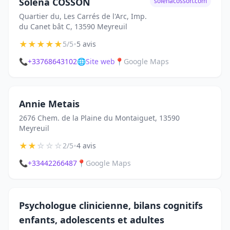
Soléna COSSON
solenacosson.com
Quartier du, Les Carrés de l'Arc, Imp.
du Canet bât C, 13590 Meyreuil
★
★
★
★
★
•
5/5
5 avis
📞
+33768643102
🌐
Site web
📍
Google Maps
Annie Metais
2676 Chem. de la Plaine du Montaiguet, 13590
Meyreuil
★
★
☆
☆
☆
•
2/5
4 avis
📞
+33442266487
📍
Google Maps
Psychologue clinicienne, bilans cognitifs
enfants, adolescents et adultes