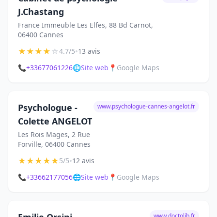
J.Chastang
France Immeuble Les Elfes, 88 Bd Carnot,
06400 Cannes
★
★
★
★
☆
•
4.7/5
13 avis
📞
+33677061226
🌐
Site web
📍
Google Maps
Psychologue -
www.psychologue-cannes-angelot.fr
Colette ANGELOT
Les Rois Mages, 2 Rue
Forville, 06400 Cannes
★
★
★
★
★
•
5/5
12 avis
📞
+33662177056
🌐
Site web
📍
Google Maps
www.doctolib.fr