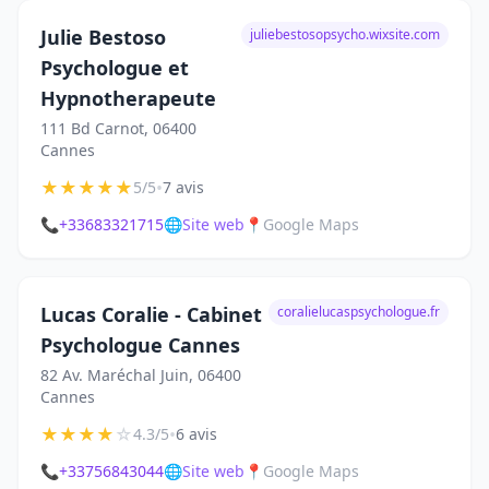
Julie Bestoso
juliebestosopsycho.wixsite.com
Psychologue et
Hypnotherapeute
111 Bd Carnot, 06400
Cannes
★
★
★
★
★
•
5/5
7 avis
📞
+33683321715
🌐
Site web
📍
Google Maps
Lucas Coralie - Cabinet
coralielucaspsychologue.fr
Psychologue Cannes
82 Av. Maréchal Juin, 06400
Cannes
★
★
★
★
☆
•
4.3/5
6 avis
📞
+33756843044
🌐
Site web
📍
Google Maps