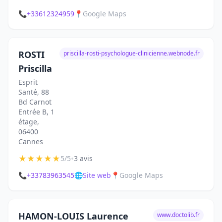
📞
+33612324959
📍
Google Maps
ROSTI
priscilla-rosti-psychologue-clinicienne.webnode.fr
Priscilla
Esprit
Santé, 88
Bd Carnot
Entrée B, 1
étage,
06400
Cannes
★
★
★
★
★
•
5/5
3 avis
📞
+33783963545
🌐
Site web
📍
Google Maps
HAMON-LOUIS Laurence
www.doctolib.fr