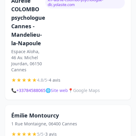
Aurélie
dlc.yolasite.com
COLOMBO
psychologue
Cannes -
Mandelieu-
la-Napoule
Espace Aloha,
46 Av. Michel
Jourdan, 06150
Cannes
★
★
★
★
★
•
4.8/5
4 avis
📞
+33784588065
🌐
Site web
📍
Google Maps
Émilie Montourcy
1 Rue Montaigne, 06400 Cannes
★
★
★
★
★
•
5/5
3 avis