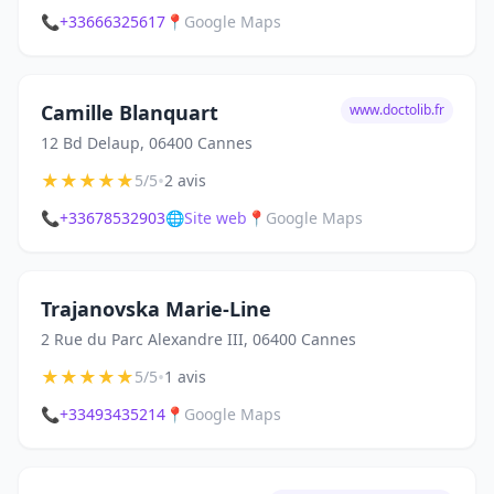
📞
+33666325617
📍
Google Maps
Camille Blanquart
www.doctolib.fr
12 Bd Delaup, 06400 Cannes
★
★
★
★
★
•
5/5
2 avis
📞
+33678532903
🌐
Site web
📍
Google Maps
Trajanovska Marie-Line
2 Rue du Parc Alexandre III, 06400 Cannes
★
★
★
★
★
•
5/5
1 avis
📞
+33493435214
📍
Google Maps