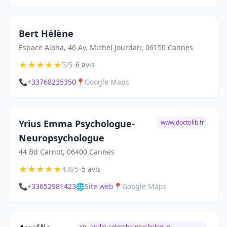
Bert Hélène
Espace Aloha, 46 Av. Michel Jourdan, 06150 Cannes
★
★
★
★
★
•
5/5
6 avis
📞
+33768235350
📍
Google Maps
Yrius Emma Psychologue-
www.doctolib.fr
Neuropsychologue
44 Bd Carnot, 06400 Cannes
★
★
★
★
★
•
4.8/5
5 avis
📞
+33652981423
🌐
Site web
📍
Google Maps
xn--aurlie-colombo-psychologue-