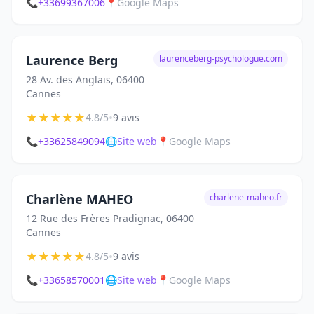
📞
+33699367006
📍
Google Maps
Laurence Berg
laurenceberg-psychologue.com
28 Av. des Anglais, 06400
Cannes
★
★
★
★
★
•
4.8/5
9 avis
📞
+33625849094
🌐
Site web
📍
Google Maps
Charlène MAHEO
charlene-maheo.fr
12 Rue des Frères Pradignac, 06400
Cannes
★
★
★
★
★
•
4.8/5
9 avis
📞
+33658570001
🌐
Site web
📍
Google Maps