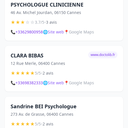
PSYCHOLOGUE CLINICIENNE
46 Av. Michel Jourdan, 06150 Cannes
★
★
★
☆
☆
•
3.7/5
3 avis
📞
+33629800958
🌐
Site web
📍
Google Maps
CLARA BIBAS
www.doctolib.fr
12 Rue Merle, 06400 Cannes
★
★
★
★
★
•
5/5
2 avis
📞
+33698382333
🌐
Site web
📍
Google Maps
Sandrine BEI Psychologue
273 Av. de Grasse, 06400 Cannes
★
★
★
★
★
•
5/5
2 avis