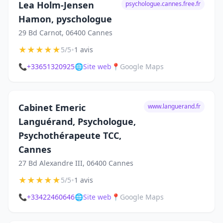
Lea Holm-Jensen
psychologue.cannes.free.fr
Hamon, pyschologue
29 Bd Carnot, 06400 Cannes
★
★
★
★
★
•
5/5
1 avis
📞
+33651320925
🌐
Site web
📍
Google Maps
Cabinet Emeric
www.languerand.fr
Languérand, Psychologue,
Psychothérapeute TCC,
Cannes
27 Bd Alexandre III, 06400 Cannes
★
★
★
★
★
•
5/5
1 avis
📞
+33422460646
🌐
Site web
📍
Google Maps