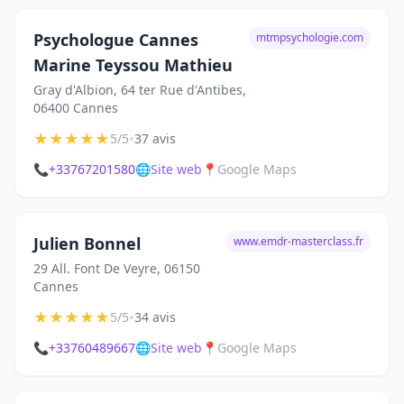
Psychologue Cannes
mtmpsychologie.com
Marine Teyssou Mathieu
Gray d'Albion, 64 ter Rue d'Antibes,
06400 Cannes
★
★
★
★
★
•
5/5
37 avis
📞
+33767201580
🌐
Site web
📍
Google Maps
Julien Bonnel
www.emdr-masterclass.fr
29 All. Font De Veyre, 06150
Cannes
★
★
★
★
★
•
5/5
34 avis
📞
+33760489667
🌐
Site web
📍
Google Maps