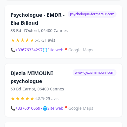
Psychologue - EMDR -
psychologue-formateur.com
Elia Billoud
33 Bd d'Oxford, 06400 Cannes
★
★
★
★
★
•
5/5
31 avis
📞
+33676334297
🌐
Site web
📍
Google Maps
Djezia MIMOUNI
www.djeziamimouni.com
psychologue
60 Bd Carnot, 06400 Cannes
★
★
★
★
★
•
4.8/5
25 avis
📞
+33760106597
🌐
Site web
📍
Google Maps