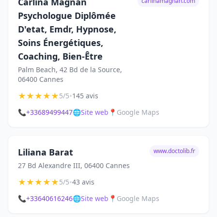
Carlina Magnan
carlinamagnan.com
Psychologue Diplômée
D'etat, Emdr, Hypnose,
Soins Énergétiques,
Coaching, Bien-Être
Palm Beach, 42 Bd de la Source,
06400 Cannes
★
★
★
★
★
•
5/5
145 avis
📞
+33689499447
🌐
Site web
📍
Google Maps
Liliana Barat
www.doctolib.fr
27 Bd Alexandre III, 06400 Cannes
★
★
★
★
★
•
5/5
43 avis
📞
+33640616246
🌐
Site web
📍
Google Maps