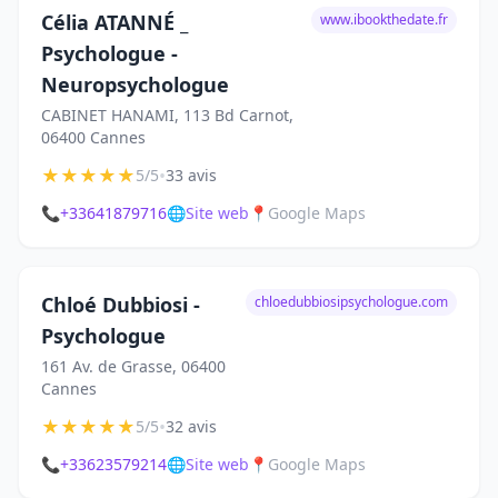
Célia ATANNÉ _
www.ibookthedate.fr
Psychologue -
Neuropsychologue
CABINET HANAMI, 113 Bd Carnot,
06400 Cannes
★
★
★
★
★
•
5/5
33 avis
📞
+33641879716
🌐
Site web
📍
Google Maps
Chloé Dubbiosi -
chloedubbiosipsychologue.com
Psychologue
161 Av. de Grasse, 06400
Cannes
★
★
★
★
★
•
5/5
32 avis
📞
+33623579214
🌐
Site web
📍
Google Maps