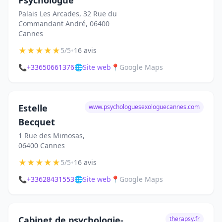
Psychologue
Palais Les Arcades, 32 Rue du
Commandant André, 06400
Cannes
★
★
★
★
★
•
5/5
16 avis
📞
+33650661376
🌐
Site web
📍
Google Maps
Estelle
www.psychologuesexologuecannes.com
Becquet
1 Rue des Mimosas,
06400 Cannes
★
★
★
★
★
•
5/5
16 avis
📞
+33628431553
🌐
Site web
📍
Google Maps
Cabinet de psychologie-
therapsy.fr