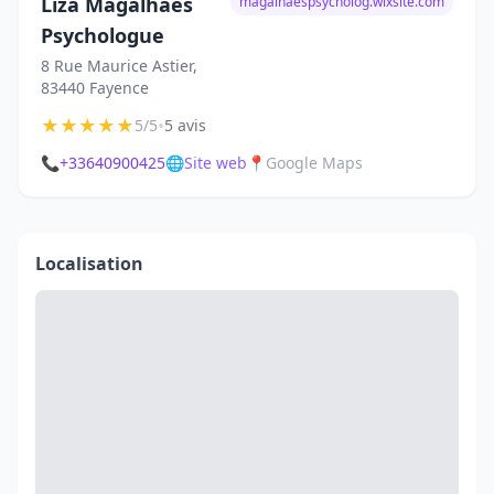
Liza Magalhaes
magalhaespsycholog.wixsite.com
Psychologue
8 Rue Maurice Astier,
83440 Fayence
★
★
★
★
★
•
5/5
5 avis
📞
+33640900425
🌐
Site web
📍
Google Maps
Localisation