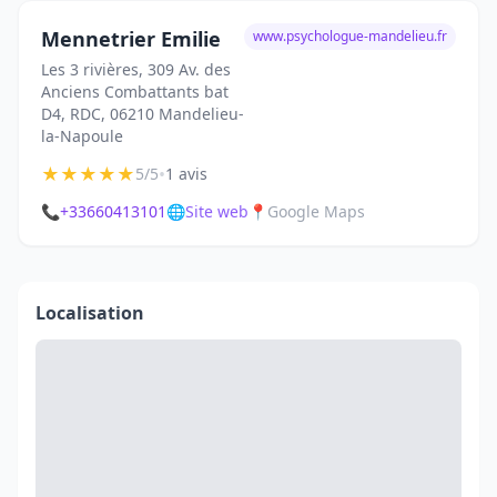
Mennetrier Emilie
www.psychologue-mandelieu.fr
Les 3 rivières, 309 Av. des
Anciens Combattants bat
D4, RDC, 06210 Mandelieu-
la-Napoule
★
★
★
★
★
•
5/5
1 avis
📞
+33660413101
🌐
Site web
📍
Google Maps
Localisation