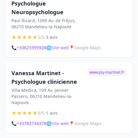
Psychologue
Neuropsychologue
Paul Ricard, 1049 Av. de Fréjus,
06210 Mandelieu-la-Napoule
★
★
★
★
★
•
5/5
3 avis
📞
+33625595928
🌐
Site web
📍
Google Maps
Vanessa Martinet -
www.psy-martinet.fr
Psychologue clinicienne
Villa Medica, 109 Av. Janvier
Passero, 06210 Mandelieu-la-
Napoule
★
★
★
★
★
•
5/5
1 avis
📞
+33783734378
🌐
Site web
📍
Google Maps