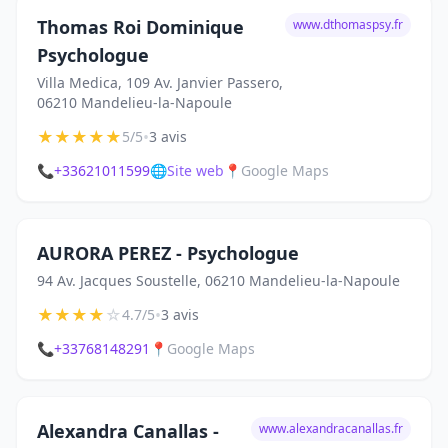
Thomas Roi Dominique
www.dthomaspsy.fr
Psychologue
Villa Medica, 109 Av. Janvier Passero,
06210 Mandelieu-la-Napoule
★
★
★
★
★
•
5/5
3 avis
📞
+33621011599
🌐
Site web
📍
Google Maps
AURORA PEREZ - Psychologue
94 Av. Jacques Soustelle, 06210 Mandelieu-la-Napoule
★
★
★
★
☆
•
4.7/5
3 avis
📞
+33768148291
📍
Google Maps
Alexandra Canallas -
www.alexandracanallas.fr