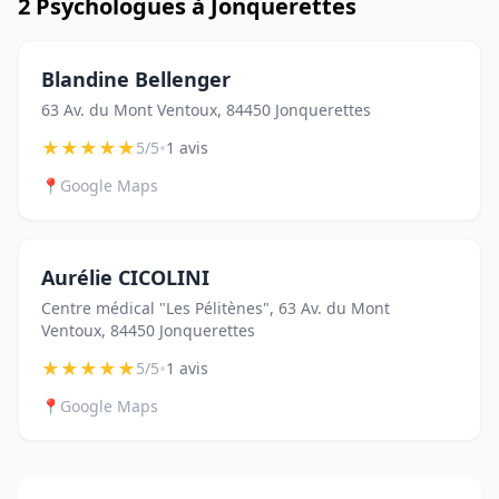
2 Psychologues à Jonquerettes
Blandine Bellenger
63 Av. du Mont Ventoux, 84450 Jonquerettes
★
★
★
★
★
•
5/5
1 avis
📍
Google Maps
Aurélie CICOLINI
Centre médical "Les Pélitènes", 63 Av. du Mont
Ventoux, 84450 Jonquerettes
★
★
★
★
★
•
5/5
1 avis
📍
Google Maps