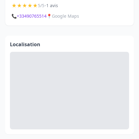
★
★
★
★
★
•
5/5
1 avis
📞
+33490765514
📍
Google Maps
Localisation