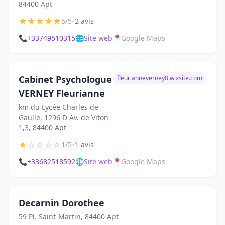
84400 Apt
★
★
★
★
★
•
5/5
2 avis
📞
+33749510315
🌐
Site web
📍
Google Maps
Cabinet Psychologue
fleurianneverney8.wixsite.com
VERNEY Fleurianne
km du Lycée Charles de
Gaulle, 1296 D Av. de Viton
1,3, 84400 Apt
★
☆
☆
☆
☆
•
1/5
1 avis
📞
+33682518592
🌐
Site web
📍
Google Maps
Decarnin Dorothee
59 Pl. Saint-Martin, 84400 Apt