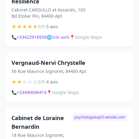
Résilience
Cabinet CARDULLO et Associés, 103
Bd Elzéar Pin, 84400 Apt
★
★
★
★
★
•
5/5
5 avis
📞
+33422918939
🌐
Site web
📍
Google Maps
Vergnaud-Nervi Chrystelle
56 Rue Maurice Signoret, 84400 Apt
★
★
☆
☆
☆
•
2/5
4 avis
📞
+33490046419
📍
Google Maps
Cabinet de Loraine
psychologueapt5.wixsite.com
Bernardin
18 Rue Maurice Signoret,