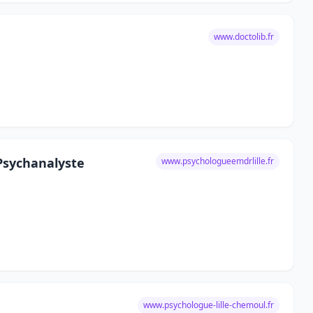
www.doctolib.fr
Psychanalyste
www.psychologueemdrlille.fr
e
www.psychologue-lille-chemoul.fr