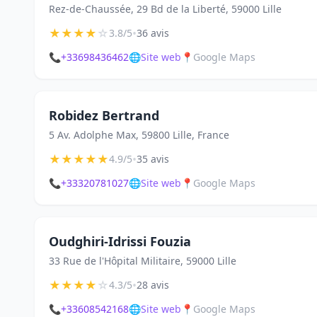
Rez-de-Chaussée, 29 Bd de la Liberté, 59000 Lille
★
★
★
★
☆
•
3.8/5
36 avis
📞
+33698436462
🌐
Site web
📍
Google Maps
Robidez Bertrand
5 Av. Adolphe Max, 59800 Lille, France
★
★
★
★
★
•
4.9/5
35 avis
📞
+33320781027
🌐
Site web
📍
Google Maps
Oudghiri-Idrissi Fouzia
33 Rue de l'Hôpital Militaire, 59000 Lille
★
★
★
★
☆
•
4.3/5
28 avis
📞
+33608542168
🌐
Site web
📍
Google Maps