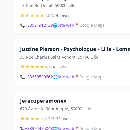
13 Rue Berthelot, 59000 Lille
★
★
★
★
★
•
4.8/5
45 avis
📞
+33681912138
🌐
Site web
📍
Google Maps
Justine Pierson - Psychologue - Lille - Lo
38 Rue Charles Saint-Venant, 59160 Lille
★
★
★
★
★
•
5/5
40 avis
📞
+33659520662
🌐
Site web
📍
Google Maps
Jerecuperemonex
679 Av. de la République, 59800 Lille
★
★
★
★
☆
•
4.5/5
39 avis
📞
+33374475043
🌐
Site web
📍
Google Maps