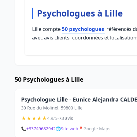
Psychologues à Lille
Lille compte
50 psychologues
référencés da
avec avis clients, coordonnées et localisation
50 Psychologues à Lille
Psychologue Lille - Eunice Alejandra CA
30 Rue du Molinel, 59800 Lille
★
★
★
★
★
•
4.9/5
73 avis
📞
+33749682942
🌐
Site web
📍
Google Maps