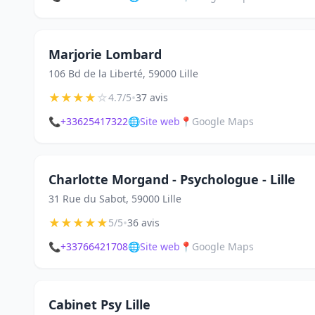
Marjorie Lombard
106 Bd de la Liberté, 59000 Lille
★
★
★
★
☆
•
4.7/5
37 avis
📞
+33625417322
🌐
Site web
📍
Google Maps
Charlotte Morgand - Psychologue - Lille
31 Rue du Sabot, 59000 Lille
★
★
★
★
★
•
5/5
36 avis
📞
+33766421708
🌐
Site web
📍
Google Maps
Cabinet Psy Lille