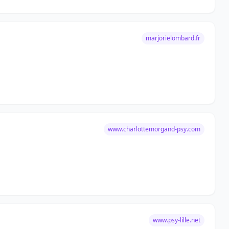
marjorielombard.fr
www.charlottemorgand-psy.com
www.psy-lille.net