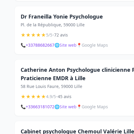
Dr Franeilla Yonie Psychologue
Pl. de la République, 59000 Lille
★
★
★
★
★
•
5/5
72 avis
📞
+33788682667
🌐
Site web
📍
Google Maps
Catherine Anton Psychologue clinicienne 
Praticienne EMDR à Lille
58 Rue Louis Faure, 59000 Lille
★
★
★
★
★
•
4.9/5
45 avis
📞
+33663181072
🌐
Site web
📍
Google Maps
Cabinet psychologue Chemoul Valérie Lill