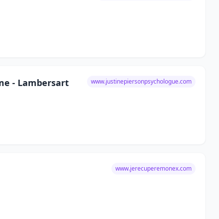
mme - Lambersart
www.justinepiersonpsychologue.com
www.jerecuperemonex.com