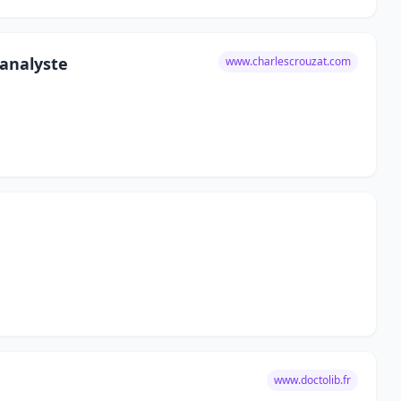
hanalyste
www.charlescrouzat.com
www.doctolib.fr