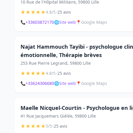
10 Rue de l'Hôpital Militaire, 59800 Lille
★
★
★
★
★
•
4.8/5
25 avis
📞
+33603872170
🌐
Site web
📍
Google Maps
Najat Hammouch Tayibi - psychologue clin
émotionnelle, Thérapie brèves
253 Rue Pierre Legrand, 59800 Lille
★
★
★
★
★
•
4.8/5
25 avis
📞
+33624306680
🌐
Site web
📍
Google Maps
Maelle Nicquel-Courtin - Psychologue en li
41 Rue Jacquemars Giélée, 59800 Lille
★
★
★
★
★
•
5/5
25 avis