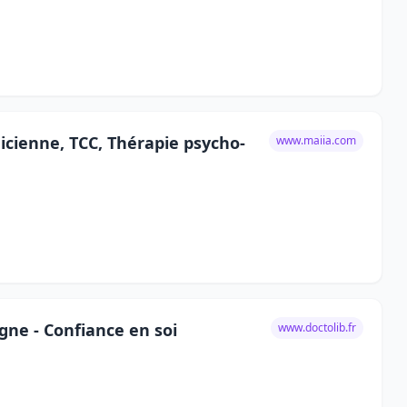
icienne, TCC, Thérapie psycho-
www.maiia.com
gne - Confiance en soi
www.doctolib.fr