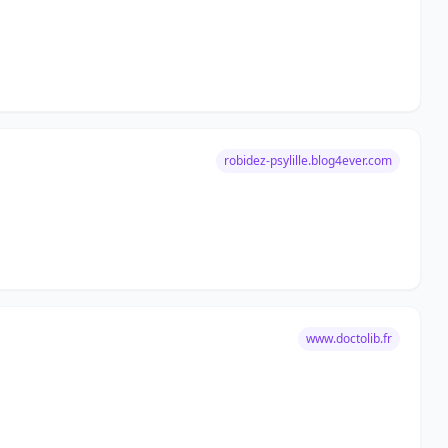
robidez-psylille.blog4ever.com
www.doctolib.fr