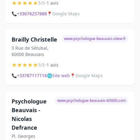
★
★
★
★
★
•
5/5
1 avis
📞
+33676257888
📍
Google Maps
Brailly Christelle
www.psychologue-beauvais.sitew.fr
3 Rue de Sétubal,
60000 Beauvais
★
★
★
★
★
•
5/5
1 avis
📞
+33787117116
🌐
Site web
📍
Google Maps
Psychologue
www.psychologue-beauvais-60000.com
Beauvais -
Nicolas
Defrance
Pl. Georges