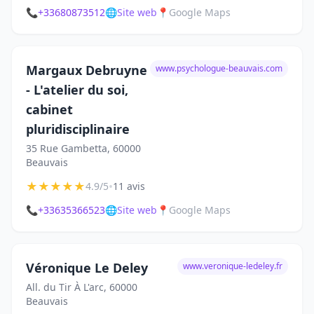
📞
+33680873512
🌐
Site web
📍
Google Maps
Margaux Debruyne
www.psychologue-beauvais.com
- L'atelier du soi,
cabinet
pluridisciplinaire
35 Rue Gambetta, 60000
Beauvais
★
★
★
★
★
•
4.9/5
11 avis
📞
+33635366523
🌐
Site web
📍
Google Maps
Véronique Le Deley
www.veronique-ledeley.fr
All. du Tir À L'arc, 60000
Beauvais