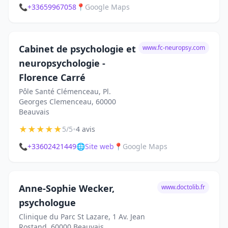
📞
+33659967058
📍
Google Maps
Cabinet de psychologie et
www.fc-neuropsy.com
neuropsychologie -
Florence Carré
Pôle Santé Clémenceau, Pl.
Georges Clemenceau, 60000
Beauvais
★
★
★
★
★
•
5/5
4 avis
📞
+33602421449
🌐
Site web
📍
Google Maps
Anne-Sophie Wecker,
www.doctolib.fr
psychologue
Clinique du Parc St Lazare, 1 Av. Jean
Rostand, 60000 Beauvais