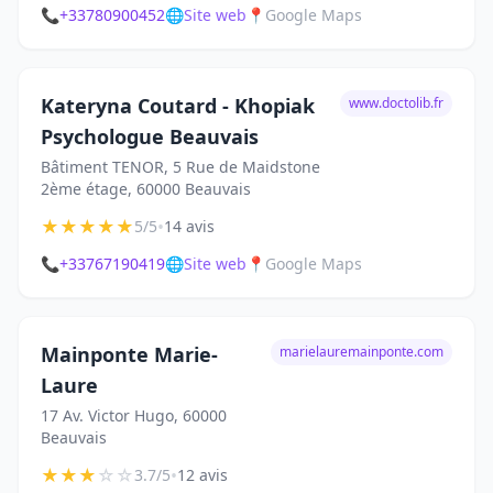
📞
+33780900452
🌐
Site web
📍
Google Maps
Kateryna Coutard - Khopiak
www.doctolib.fr
Psychologue Beauvais
Bâtiment TENOR, 5 Rue de Maidstone
2ème étage, 60000 Beauvais
★
★
★
★
★
•
5/5
14 avis
📞
+33767190419
🌐
Site web
📍
Google Maps
Mainponte Marie-
marielauremainponte.com
Laure
17 Av. Victor Hugo, 60000
Beauvais
★
★
★
☆
☆
•
3.7/5
12 avis