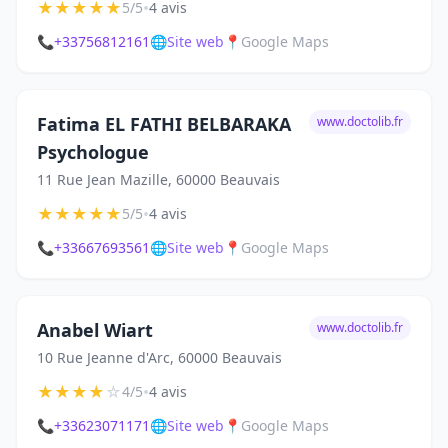
★
★
★
★
★
•
5/5
4 avis
📞
+33756812161
🌐
Site web
📍
Google Maps
Fatima EL FATHI BELBARAKA
www.doctolib.fr
Psychologue
11 Rue Jean Mazille, 60000 Beauvais
★
★
★
★
★
•
5/5
4 avis
📞
+33667693561
🌐
Site web
📍
Google Maps
Anabel Wiart
www.doctolib.fr
10 Rue Jeanne d'Arc, 60000 Beauvais
★
★
★
★
☆
•
4/5
4 avis
📞
+33623071171
🌐
Site web
📍
Google Maps