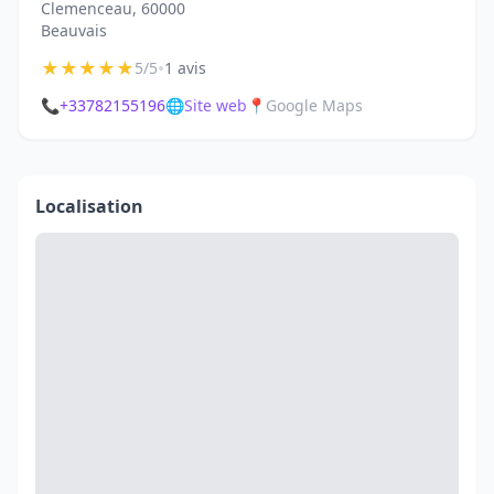
Clemenceau, 60000
Beauvais
★
★
★
★
★
•
5/5
1 avis
📞
+33782155196
🌐
Site web
📍
Google Maps
Localisation