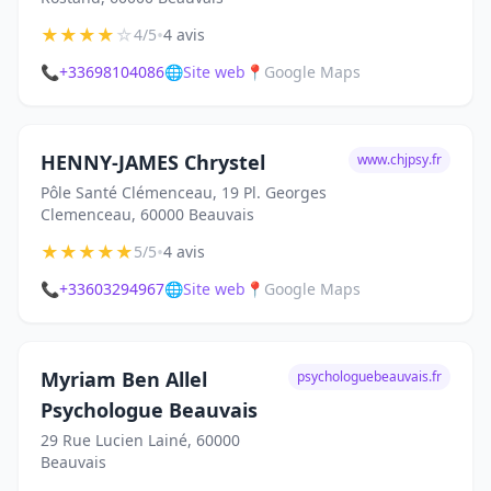
★
★
★
★
☆
•
4/5
4 avis
📞
+33698104086
🌐
Site web
📍
Google Maps
HENNY-JAMES Chrystel
www.chjpsy.fr
Pôle Santé Clémenceau, 19 Pl. Georges
Clemenceau, 60000 Beauvais
★
★
★
★
★
•
5/5
4 avis
📞
+33603294967
🌐
Site web
📍
Google Maps
Myriam Ben Allel
psychologuebeauvais.fr
Psychologue Beauvais
29 Rue Lucien Lainé, 60000
Beauvais