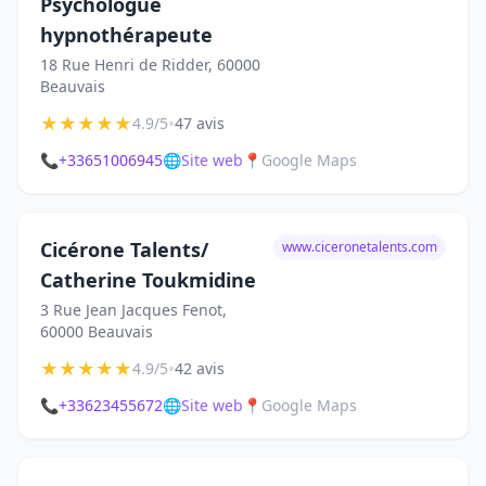
Psychologue
hypnothérapeute
18 Rue Henri de Ridder, 60000
Beauvais
★
★
★
★
★
•
4.9/5
47 avis
📞
+33651006945
🌐
Site web
📍
Google Maps
Cicérone Talents/
www.ciceronetalents.com
Catherine Toukmidine
3 Rue Jean Jacques Fenot,
60000 Beauvais
★
★
★
★
★
•
4.9/5
42 avis
📞
+33623455672
🌐
Site web
📍
Google Maps