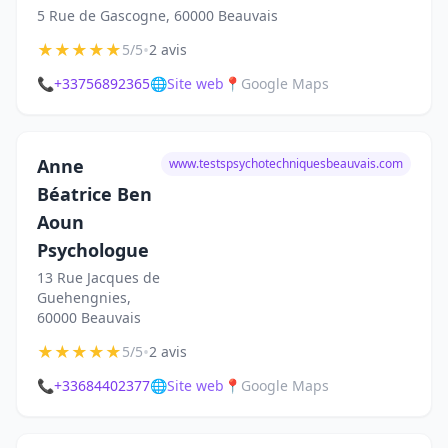
5 Rue de Gascogne, 60000 Beauvais
★
★
★
★
★
•
5/5
2 avis
📞
+33756892365
🌐
Site web
📍
Google Maps
Anne
www.testspsychotechniquesbeauvais.com
Béatrice Ben
Aoun
Psychologue
13 Rue Jacques de
Guehengnies,
60000 Beauvais
★
★
★
★
★
•
5/5
2 avis
📞
+33684402377
🌐
Site web
📍
Google Maps