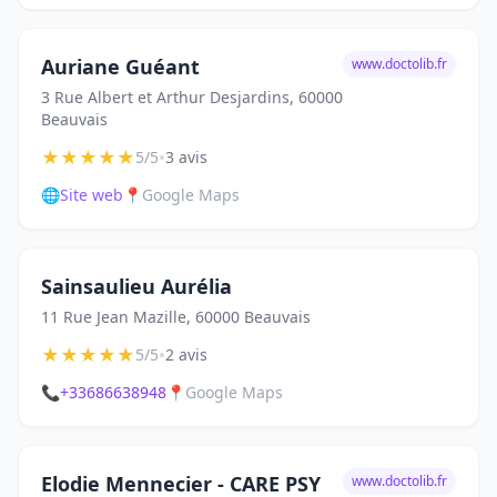
Auriane Guéant
www.doctolib.fr
3 Rue Albert et Arthur Desjardins, 60000
Beauvais
★
★
★
★
★
•
5/5
3 avis
🌐
Site web
📍
Google Maps
Sainsaulieu Aurélia
11 Rue Jean Mazille, 60000 Beauvais
★
★
★
★
★
•
5/5
2 avis
📞
+33686638948
📍
Google Maps
Elodie Mennecier - CARE PSY
www.doctolib.fr