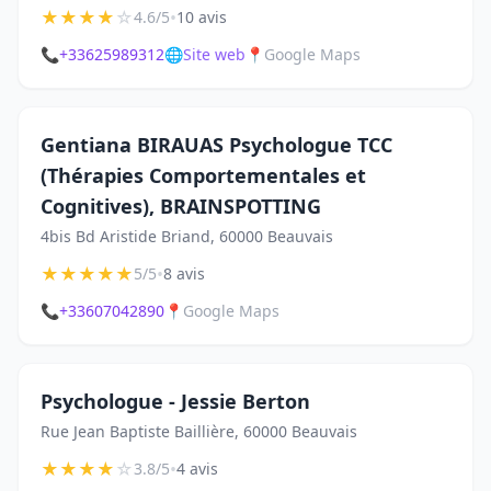
★
★
★
★
☆
•
4.6/5
10 avis
📞
+33625989312
🌐
Site web
📍
Google Maps
Gentiana BIRAUAS Psychologue TCC
(Thérapies Comportementales et
Cognitives), BRAINSPOTTING
4bis Bd Aristide Briand, 60000 Beauvais
★
★
★
★
★
•
5/5
8 avis
📞
+33607042890
📍
Google Maps
Psychologue - Jessie Berton
Rue Jean Baptiste Baillière, 60000 Beauvais
★
★
★
★
☆
•
3.8/5
4 avis