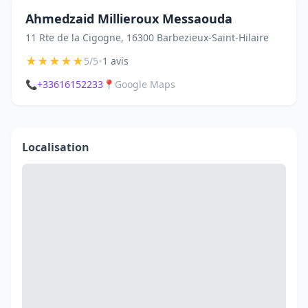
Ahmedzaid Millieroux Messaouda
11 Rte de la Cigogne, 16300 Barbezieux-Saint-Hilaire
★
★
★
★
★
•
5/5
1 avis
📞
+33616152233
📍
Google Maps
Localisation