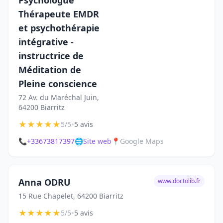
Psychologue
Thérapeute EMDR
et psychothérapie
intégrative -
instructrice de
Méditation de
Pleine conscience
72 Av. du Maréchal Juin,
64200 Biarritz
★
★
★
★
★
•
5/5
5 avis
📞
+33673817397
🌐
Site web
📍
Google Maps
Anna ODRU
www.doctolib.fr
15 Rue Chapelet, 64200 Biarritz
★
★
★
★
★
•
5/5
5 avis