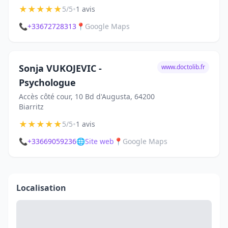
★
★
★
★
★
•
5/5
1 avis
📞
+33672728313
📍
Google Maps
Sonja VUKOJEVIC -
www.doctolib.fr
Psychologue
Accès côté cour, 10 Bd d'Augusta, 64200
Biarritz
★
★
★
★
★
•
5/5
1 avis
📞
+33669059236
🌐
Site web
📍
Google Maps
Localisation