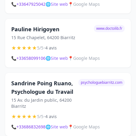
📞
+33647925042
🌐
Site web
📍
Google Maps
Pauline Hirigoyen
www.doctolib.fr
15 Rue Chapelet, 64200 Biarritz
★
★
★
★
★
•
5/5
4 avis
📞
+33658099106
🌐
Site web
📍
Google Maps
Sandrine Poing Ruano,
psychologuebiarritz.com
Psychologue du Travail
15 Av. du Jardin public, 64200
Biarritz
★
★
★
★
★
•
5/5
4 avis
📞
+33686832698
🌐
Site web
📍
Google Maps