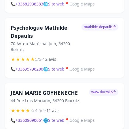
📞
+33682938383
🌐
Site web
📍
Google Maps
Psychologue Mathilde
mathilde-depaulis.fr
Depaulis
70 Av. du Maréchal Juin, 64200
Biarritz
★
★
★
★
★
•
5/5
12 avis
📞
+33695796286
🌐
Site web
📍
Google Maps
JEAN MARIE GOYHENECHE
www.doctolib.fr
44 Rue Luis Mariano, 64200 Biarritz
★
★
★
★
☆
•
4.5/5
11 avis
📞
+33608090661
🌐
Site web
📍
Google Maps