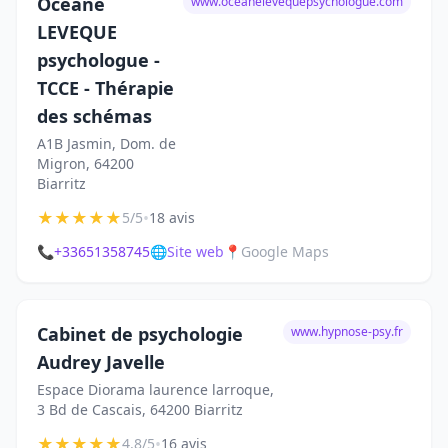
Océane
www.oceanelevequepsychologue.com
LEVEQUE
psychologue -
TCCE - Thérapie
des schémas
A1B Jasmin, Dom. de
Migron, 64200
Biarritz
★
★
★
★
★
•
5/5
18 avis
📞
+33651358745
🌐
Site web
📍
Google Maps
Cabinet de psychologie
www.hypnose-psy.fr
Audrey Javelle
Espace Diorama laurence larroque,
3 Bd de Cascais, 64200 Biarritz
★
★
★
★
★
•
4.8/5
16 avis