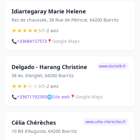
Idiartegaray Marie Helene
Rez de chaussée, 38 Rue de Pétricot, 64200 Biarritz
★
★
★
★
★
•
5/5
2 avis
📞
+33684157573
📍
Google Maps
Delgado - Harang Christine
www.doctolib.fr
58 Av. d'Anglet, 64200 Biarritz
★
★
★
☆
☆
•
3/5
2 avis
📞
+33671192593
🌐
Site web
📍
Google Maps
Célia Chérèches
www.celia-chereches.fr
10 Bd d'Augusta, 64200 Biarritz