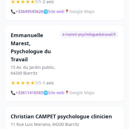
★
★
★
★
★
•
5/5
2 avis
📞
+33649545626
🌐
Site web
📍
Google Maps
Emmanuelle
e-marest-psychologuedutravail.fr
Marest,
Psychologue du
Travail
15 Av. du Jardin public,
64200 Biarritz
★
★
★
★
★
•
5/5
1 avis
📞
+33611416565
🌐
Site web
📍
Google Maps
Christian CAMPET psychologue clinicien
11 Rue Luis Mariano, 64200 Biarritz