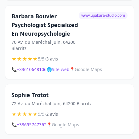
Barbara Bouvier
www.upakara-studio.com
Psychologist Specialized
En Neuropsychologie
70 Av. du Maréchal Juin, 64200
Biarritz
★
★
★
★
★
•
5/5
3 avis
📞
+33610648106
🌐
Site web
📍
Google Maps
Sophie Trotot
72 Av. du Maréchal Juin, 64200 Biarritz
★
★
★
★
★
•
5/5
2 avis
📞
+33695747362
📍
Google Maps