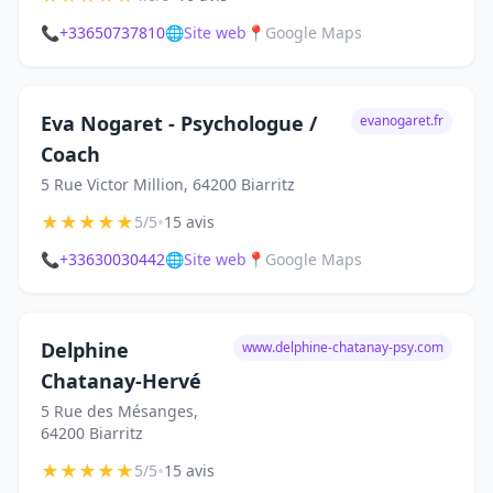
📞
+33650737810
🌐
Site web
📍
Google Maps
Eva Nogaret - Psychologue /
evanogaret.fr
Coach
5 Rue Victor Million, 64200 Biarritz
★
★
★
★
★
•
5/5
15 avis
📞
+33630030442
🌐
Site web
📍
Google Maps
Delphine
www.delphine-chatanay-psy.com
Chatanay-Hervé
5 Rue des Mésanges,
64200 Biarritz
★
★
★
★
★
•
5/5
15 avis