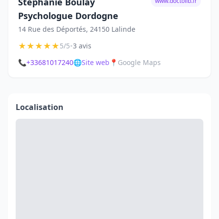
Stéphanie Boulay
www.doctolib.fr
Psychologue Dordogne
14 Rue des Déportés, 24150 Lalinde
★
★
★
★
★
•
5/5
3 avis
📞
+33681017240
🌐
Site web
📍
Google Maps
Localisation