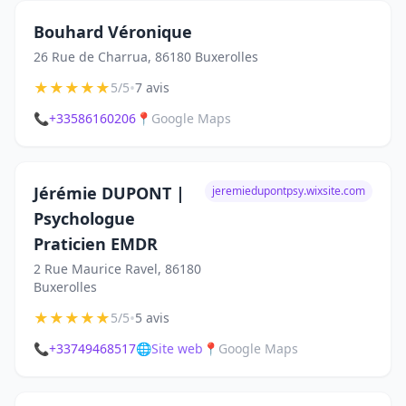
Bouhard Véronique
26 Rue de Charrua, 86180 Buxerolles
★
★
★
★
★
•
5/5
7 avis
📞
+33586160206
📍
Google Maps
Jérémie DUPONT |
jeremiedupontpsy.wixsite.com
Psychologue
Praticien EMDR
2 Rue Maurice Ravel, 86180
Buxerolles
★
★
★
★
★
•
5/5
5 avis
📞
+33749468517
🌐
Site web
📍
Google Maps