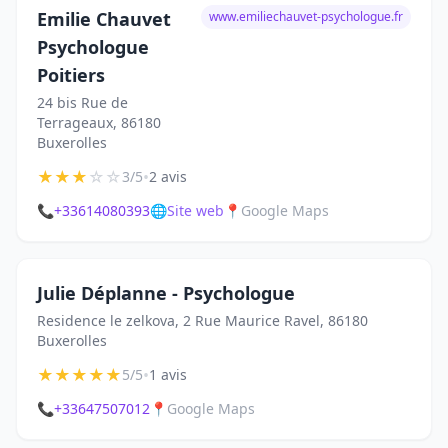
Emilie Chauvet
www.emiliechauvet-psychologue.fr
Psychologue
Poitiers
24 bis Rue de
Terrageaux, 86180
Buxerolles
★
★
★
☆
☆
•
3/5
2 avis
📞
+33614080393
🌐
Site web
📍
Google Maps
Julie Déplanne - Psychologue
Residence le zelkova, 2 Rue Maurice Ravel, 86180
Buxerolles
★
★
★
★
★
•
5/5
1 avis
📞
+33647507012
📍
Google Maps