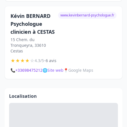
Kévin BERNARD
www.kevinbernard-psychologue.fr
Psychologue
clinicien à CESTAS
15 Chem. du
Tronqueyra, 33610
Cestas
★
★
★
★
☆
•
4.3/5
6 avis
📞
+33698475212
🌐
Site web
📍
Google Maps
Localisation