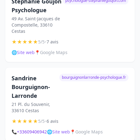
Stéphanie Goujon
psychologue-stephaniegoujon.com
Psychologue
49 Av. Saint-Jacques de
Compostelle, 33610
Cestas
★
★
★
★
★
•
5/5
7 avis
🌐
Site web
📍
Google Maps
Sandrine
bourguignonlarronde-psychologue.fr
Bourguignon-
Larronde
21 Pl. du Souvenir,
33610 Cestas
★
★
★
★
★
•
5/5
6 avis
📞
+33609406942
🌐
Site web
📍
Google Maps