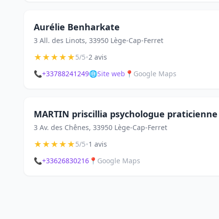
Aurélie Benharkate
3 All. des Linots, 33950 Lège-Cap-Ferret
★
★
★
★
★
•
5/5
2 avis
📞
+33788241249
🌐
Site web
📍
Google Maps
MARTIN priscillia psychologue praticienn
3 Av. des Chênes, 33950 Lège-Cap-Ferret
★
★
★
★
★
•
5/5
1 avis
📞
+33626830216
📍
Google Maps