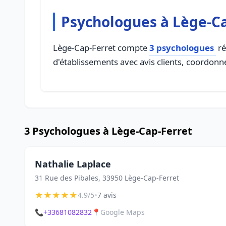
Psychologues à Lège-C
Lège-Cap-Ferret compte
3 psychologues
ré
d'établissements avec avis clients, coordonné
3 Psychologues à Lège-Cap-Ferret
Nathalie Laplace
31 Rue des Pibales, 33950 Lège-Cap-Ferret
★
★
★
★
★
•
4.9/5
7 avis
📞
+33681082832
📍
Google Maps