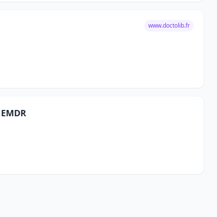
www.doctolib.fr
e EMDR