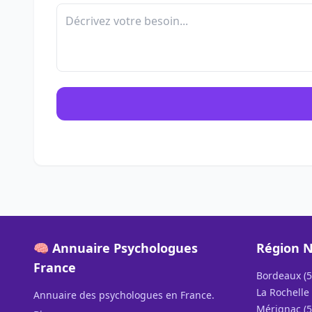
🧠 Annuaire Psychologues
Région N
France
Bordeaux (5
La Rochelle 
Annuaire des psychologues en France.
Mérignac (5