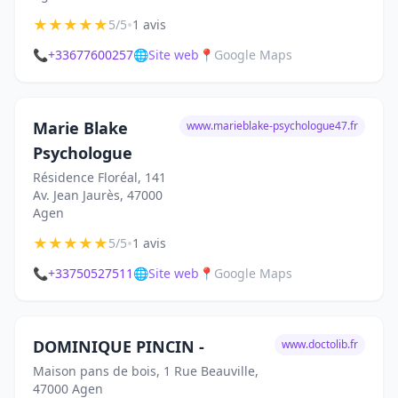
★
★
★
★
★
•
5/5
1 avis
📞
+33677600257
🌐
Site web
📍
Google Maps
Marie Blake
www.marieblake-psychologue47.fr
Psychologue
Résidence Floréal, 141
Av. Jean Jaurès, 47000
Agen
★
★
★
★
★
•
5/5
1 avis
📞
+33750527511
🌐
Site web
📍
Google Maps
DOMINIQUE PINCIN -
www.doctolib.fr
Maison pans de bois, 1 Rue Beauville,
47000 Agen