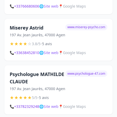
📞
+33766680606
🌐
Site web
📍
Google Maps
Miserey Astrid
www.miserey-psycho.com
197 Av. Jean Jaurès, 47000 Agen
★
★
★
★
☆
•
3.8/5
5 avis
📞
+33638452810
🌐
Site web
📍
Google Maps
Psychologue MATHILDE
www.psychologue-47.com
CLAUDE
197 Av. Jean Jaurès, 47000 Agen
★
★
★
★
★
•
5/5
5 avis
📞
+33782329248
🌐
Site web
📍
Google Maps