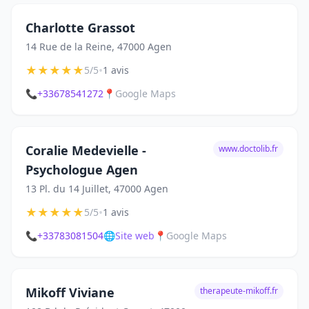
Charlotte Grassot
14 Rue de la Reine, 47000 Agen
★
★
★
★
★
•
5/5
1 avis
📞
+33678541272
📍
Google Maps
Coralie Medevielle -
www.doctolib.fr
Psychologue Agen
13 Pl. du 14 Juillet, 47000 Agen
★
★
★
★
★
•
5/5
1 avis
📞
+33783081504
🌐
Site web
📍
Google Maps
Mikoff Viviane
therapeute-mikoff.fr