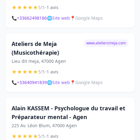
★
★
★
★
★
•
5/5
1 avis
📞
+33662498186
🌐
Site web
📍
Google Maps
Ateliers de Meja
www.ateliersmeja.com
(Musicothérapie)
Lieu dit meja, 47000 Agen
★
★
★
★
★
•
5/5
1 avis
📞
+33640941839
🌐
Site web
📍
Google Maps
Alain KASSEM - Psychologue du travail et
Préparateur mental - Agen
225 Av. Léon Blum, 47000 Agen
★
★
★
★
★
•
5/5
1 avis