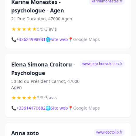
Karine Monestes -
karinemonestes.fr
psychologue - Agen
21 Rue Duranton, 47000 Agen
★
★
★
★
★
•
5/5
3 avis
📞
+33624998931
🌐
Site web
📍
Google Maps
Elena Simona Croitoru -
www.psychoevolution.fr
Psychologue
50 Bd du Président Carnot, 47000
Agen
★
★
★
★
★
•
5/5
3 avis
📞
+33614170682
🌐
Site web
📍
Google Maps
Anna soto
www.doctolib.fr