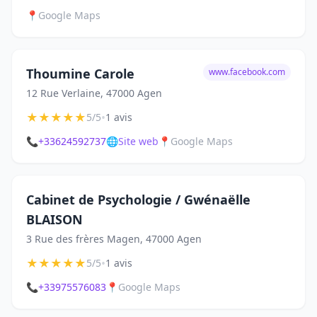
📍
Google Maps
Thoumine Carole
www.facebook.com
12 Rue Verlaine, 47000 Agen
★
★
★
★
★
•
5/5
1 avis
📞
+33624592737
🌐
Site web
📍
Google Maps
Cabinet de Psychologie / Gwénaëlle
BLAISON
3 Rue des frères Magen, 47000 Agen
★
★
★
★
★
•
5/5
1 avis
📞
+33975576083
📍
Google Maps