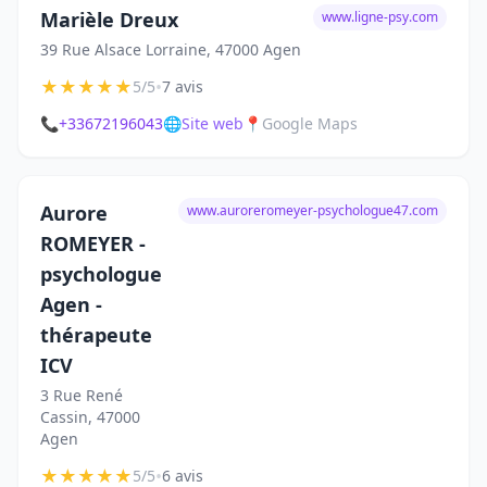
Marièle Dreux
www.ligne-psy.com
39 Rue Alsace Lorraine, 47000 Agen
★
★
★
★
★
•
5/5
7 avis
📞
+33672196043
🌐
Site web
📍
Google Maps
Aurore
www.auroreromeyer-psychologue47.com
ROMEYER -
psychologue
Agen -
thérapeute
ICV
3 Rue René
Cassin, 47000
Agen
★
★
★
★
★
•
5/5
6 avis