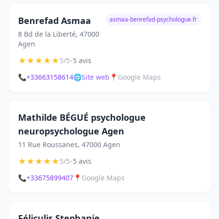
Benrefad Asmaa
asmaa-benrefad-psychologue.fr
8 Bd de la Liberté, 47000
Agen
★
★
★
★
★
•
5/5
5 avis
📞
+33663158614
🌐
Site web
📍
Google Maps
Mathilde BÉGUÉ psychologue
neuropsychologue Agen
11 Rue Roussanes, 47000 Agen
★
★
★
★
★
•
5/5
5 avis
📞
+33675899407
📍
Google Maps
Féliculis Stephanie