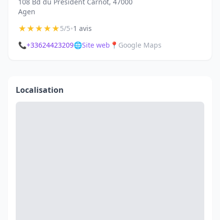
108 Bd du Président Carnot, 47000
Agen
★
★
★
★
★
•
5/5
1 avis
📞
+33624423209
🌐
Site web
📍
Google Maps
Localisation