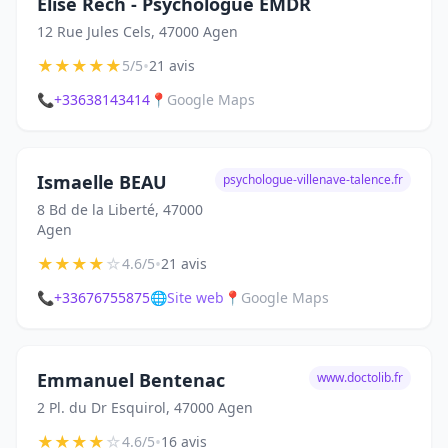
Elise Rech - Psychologue EMDR
12 Rue Jules Cels, 47000 Agen
★
★
★
★
★
•
5/5
21 avis
📞
+33638143414
📍
Google Maps
Ismaelle BEAU
psychologue-villenave-talence.fr
8 Bd de la Liberté, 47000
Agen
★
★
★
★
☆
•
4.6/5
21 avis
📞
+33676755875
🌐
Site web
📍
Google Maps
Emmanuel Bentenac
www.doctolib.fr
2 Pl. du Dr Esquirol, 47000 Agen
★
★
★
★
☆
•
4.6/5
16 avis