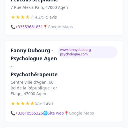
7 Rue Alexis Pain, 47000 Agen
★
★
★
★
☆
•
4.2/5
5 avis
📞
+33553661851
📍
Google Maps
Fanny Dubourg -
www.fannydubourg-
psychologue.com
Psychologue Agen
-
Psychothérapeute
Centre ville d'Agen, 66
Bd de la République 1er
Étage, 47000 Agen
★
★
★
★
★
•
5/5
4 avis
📞
+33610555326
🌐
Site web
📍
Google Maps