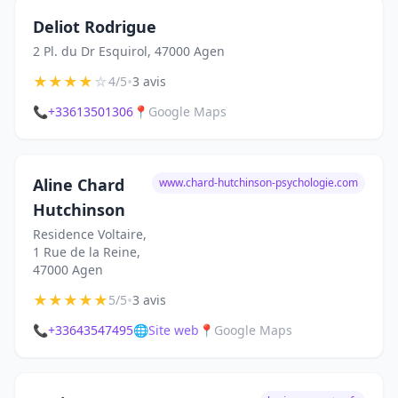
Deliot Rodrigue
2 Pl. du Dr Esquirol, 47000 Agen
★
★
★
★
☆
•
4/5
3 avis
📞
+33613501306
📍
Google Maps
Aline Chard
www.chard-hutchinson-psychologie.com
Hutchinson
Residence Voltaire,
1 Rue de la Reine,
47000 Agen
★
★
★
★
★
•
5/5
3 avis
📞
+33643547495
🌐
Site web
📍
Google Maps