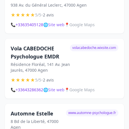
938 Av. du Général Leclerc, 47000 Agen
★
★
★
★
★
•
5/5
2 avis
📞
+33635405128
🌐
Site web
📍
Google Maps
Vola CABEDOCHE
volacabedoche.wixsite.com
Psychologue EMDR
Résidence Floréal, 141 Av. Jean
Jaurès, 47000 Agen
★
★
★
★
★
•
5/5
2 avis
📞
+33643286362
🌐
Site web
📍
Google Maps
Automne Estelle
www.automne-psychologue.fr
8 Bd de la Liberté, 47000
Agen