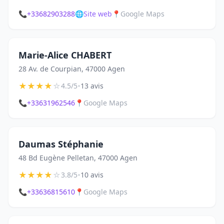
📞
+33682903288
🌐
Site web
📍
Google Maps
Marie-Alice CHABERT
28 Av. de Courpian, 47000 Agen
★
★
★
★
☆
•
4.5/5
13 avis
📞
+33631962546
📍
Google Maps
Daumas Stéphanie
48 Bd Eugène Pelletan, 47000 Agen
★
★
★
★
☆
•
3.8/5
10 avis
📞
+33636815610
📍
Google Maps