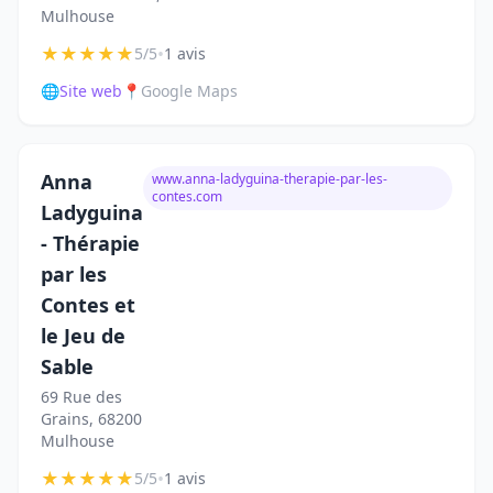
Mulhouse
★
★
★
★
★
•
5/5
1 avis
🌐
Site web
📍
Google Maps
Anna
www.anna-ladyguina-therapie-par-les-
contes.com
Ladyguina
- Thérapie
par les
Contes et
le Jeu de
Sable
69 Rue des
Grains, 68200
Mulhouse
★
★
★
★
★
•
5/5
1 avis