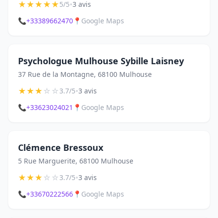
★
★
★
★
★
•
5/5
3 avis
📞
+33389662470
📍
Google Maps
Psychologue Mulhouse Sybille Laisney
37 Rue de la Montagne, 68100 Mulhouse
★
★
★
☆
☆
•
3.7/5
3 avis
📞
+33623024021
📍
Google Maps
Clémence Bressoux
5 Rue Marguerite, 68100 Mulhouse
★
★
★
☆
☆
•
3.7/5
3 avis
📞
+33670222566
📍
Google Maps