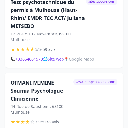
Test psychotechnique du
sites.google.com
permis à Mulhouse (Haut-
Rhin)/ EMDR TCC ACT/ Juliana
METSEBO
12 Rue du 17 Novembre, 68100
Mulhouse
★
★
★
★
★
•
5/5
59 avis
📞
+33664661570
🌐
Site web
📍
Google Maps
OTMANI MIMINE
www.mpsychologue.com
Soumia Psychologue
Clinicienne
44 Rue de Sausheim, 68100
Mulhouse
★
★
★
★
☆
•
3.9/5
38 avis