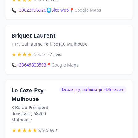
📞
+33622195926
🌐
Site web
📍
Google Maps
Briquet Laurent
1 Pl. Guillaume Tell, 68100 Mulhouse
★
★
★
★
☆
•
4.4/5
7 avis
📞
+33645803593
📍
Google Maps
Le Coze-Psy-
lecoze-psy-mulhouse.jimdofree.com
Mulhouse
8 Bd du Président
Roosevelt, 68200
Mulhouse
★
★
★
★
★
•
5/5
5 avis