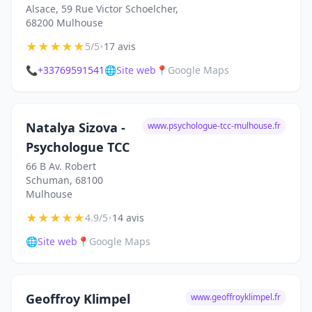
Alsace, 59 Rue Victor Schoelcher,
68200 Mulhouse
★
★
★
★
★
•
5/5
17 avis
📞
+33769591541
🌐
Site web
📍
Google Maps
Natalya Sizova -
www.psychologue-tcc-mulhouse.fr
Psychologue TCC
66 B Av. Robert
Schuman, 68100
Mulhouse
★
★
★
★
★
•
4.9/5
14 avis
🌐
Site web
📍
Google Maps
Geoffroy Klimpel
www.geoffroyklimpel.fr