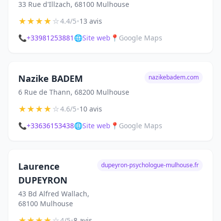
33 Rue d'Illzach, 68100 Mulhouse
★
★
★
★
☆
•
4.4/5
13 avis
📞
+33981253881
🌐
Site web
📍
Google Maps
Nazike BADEM
nazikebadem.com
6 Rue de Thann, 68200 Mulhouse
★
★
★
★
☆
•
4.6/5
10 avis
📞
+33636153438
🌐
Site web
📍
Google Maps
Laurence
dupeyron-psychologue-mulhouse.fr
DUPEYRON
43 Bd Alfred Wallach,
68100 Mulhouse
★
★
★
★
☆
•
4/5
8 avis