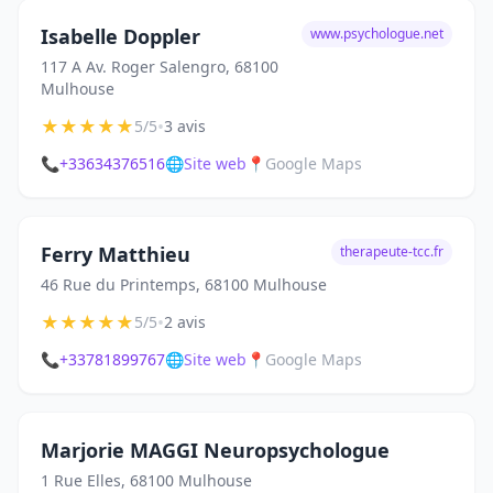
Isabelle Doppler
www.psychologue.net
117 A Av. Roger Salengro, 68100
Mulhouse
★
★
★
★
★
•
5/5
3 avis
📞
+33634376516
🌐
Site web
📍
Google Maps
Ferry Matthieu
therapeute-tcc.fr
46 Rue du Printemps, 68100 Mulhouse
★
★
★
★
★
•
5/5
2 avis
📞
+33781899767
🌐
Site web
📍
Google Maps
Marjorie MAGGI Neuropsychologue
1 Rue Elles, 68100 Mulhouse