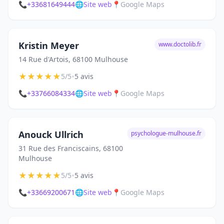
📞
+33681649444
🌐
Site web
📍
Google Maps
Kristin Meyer
www.doctolib.fr
14 Rue d'Artois, 68100 Mulhouse
★
★
★
★
★
•
5/5
5 avis
📞
+33766084334
🌐
Site web
📍
Google Maps
Anouck Ullrich
psychologue-mulhouse.fr
31 Rue des Franciscains, 68100
Mulhouse
★
★
★
★
★
•
5/5
5 avis
📞
+33669200671
🌐
Site web
📍
Google Maps