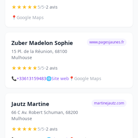
★
★
★
★
★
•
5/5
2 avis
📍
Google Maps
Zuber Madelon Sophie
www.pagesjaunes.fr
15 Pl. de la Réunion, 68100
Mulhouse
★
★
★
★
★
•
5/5
2 avis
📞
+33613159483
🌐
Site web
📍
Google Maps
Jautz Martine
martinejautz.com
66 C Av. Robert Schuman, 68200
Mulhouse
★
★
★
★
★
•
5/5
2 avis