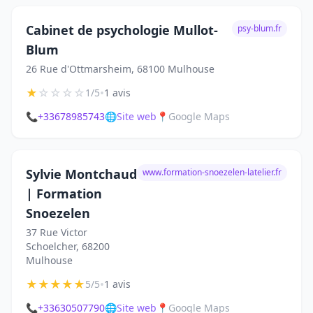
Cabinet de psychologie Mullot-
psy-blum.fr
Blum
26 Rue d'Ottmarsheim, 68100 Mulhouse
★
☆
☆
☆
☆
•
1/5
1 avis
📞
+33678985743
🌐
Site web
📍
Google Maps
Sylvie Montchaud
www.formation-snoezelen-latelier.fr
| Formation
Snoezelen
37 Rue Victor
Schoelcher, 68200
Mulhouse
★
★
★
★
★
•
5/5
1 avis
📞
+33630507790
🌐
Site web
📍
Google Maps