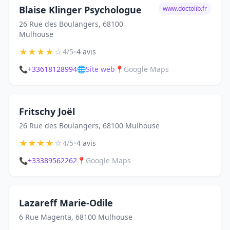
Blaise Klinger Psychologue
www.doctolib.fr
26 Rue des Boulangers, 68100
Mulhouse
★
★
★
★
☆
•
4/5
4 avis
📞
+33618128994
🌐
Site web
📍
Google Maps
Fritschy Joël
26 Rue des Boulangers, 68100 Mulhouse
★
★
★
★
☆
•
4/5
4 avis
📞
+33389562262
📍
Google Maps
Lazareff Marie-Odile
6 Rue Magenta, 68100 Mulhouse