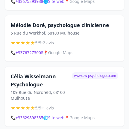
📞
+33675293938
🌐
Site web
📍
Google Maps
Mélodie Doré, psychologue clinicienne
5 Rue du Werkhof, 68100 Mulhouse
★
★
★
★
★
•
5/5
2 avis
📞
+33767273008
📍
Google Maps
Célia Wisselmann
www.cw-psychologue.com
Psychologue
109 Rue du Nordfeld, 68100
Mulhouse
★
★
★
★
★
•
5/5
1 avis
📞
+33629898385
🌐
Site web
📍
Google Maps