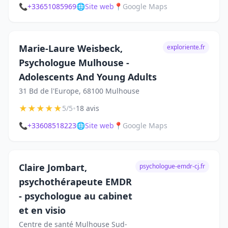
📞
+33651085969
🌐
Site web
📍
Google Maps
Marie-Laure Weisbeck,
exploriente.fr
Psychologue Mulhouse -
Adolescents And Young Adults
31 Bd de l'Europe, 68100 Mulhouse
★
★
★
★
★
•
5/5
18 avis
📞
+33608518223
🌐
Site web
📍
Google Maps
Claire Jombart,
psychologue-emdr-cj.fr
psychothérapeute EMDR
- psychologue au cabinet
et en visio
Centre de santé Mulhouse Sud-