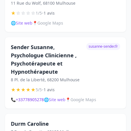
11 Rue du Wolf, 68100 Mulhouse
★
☆
☆
☆
☆
•
1/5
1 avis
🌐
Site web
📍
Google Maps
Sender Susanne,
susanne-sender.fr
Psychologue Clinicienne ,
Psychotérapeute et
Hypnothérapeute
8 Pl. de la Liberté, 68200 Mulhouse
★
★
★
★
★
•
5/5
1 avis
📞
+33778905278
🌐
Site web
📍
Google Maps
Durm Caroline