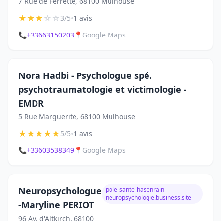
7 Rue de Ferrette, 68100 Mulhouse
★
★
★
☆
☆
•
3/5
1 avis
📞
+33663150203
📍
Google Maps
Nora Hadbi - Psychologue spé.
psychotraumatologie et victimologie -
EMDR
5 Rue Marguerite, 68100 Mulhouse
★
★
★
★
★
•
5/5
1 avis
📞
+33603538349
📍
Google Maps
Neuropsychologue
pole-sante-hasenrain-
neuropsychologie.business.site
-Maryline PERIOT
96 Av. d'Altkirch, 68100