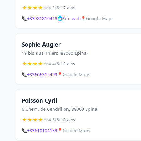
★
★
★
★
☆
•
4.3/5
17 avis
📞
+33781810419
🌐
Site web
📍
Google Maps
Sophie Augier
19 bis Rue Thiers, 88000 Épinal
★
★
★
★
☆
•
4.4/5
13 avis
📞
+33666315499
📍
Google Maps
Poisson Cyril
6 Chem. de Cendrillon, 88000 Épinal
★
★
★
★
☆
•
4.5/5
10 avis
📞
+33610104139
📍
Google Maps