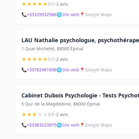
★
★
★
★
★
•
5/5
2 avis
📞
+33329332566
🌐
Site web
📍
Google Maps
LAU Nathalie psychologue, psychothérap
1 Quai Michelet, 88000 Épinal
★
★
★
★
★
•
5/5
2 avis
📞
+33762491696
🌐
Site web
📍
Google Maps
Cabinet Dubois Psychologie - Tests Psycho
5 Qur de la Magdeleine, 88000 Épinal
★
★
★
☆
☆
•
3/5
2 avis
📞
+33383223975
🌐
Site web
📍
Google Maps