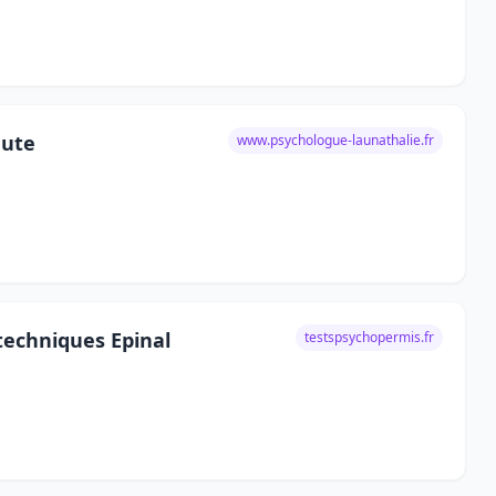
eute
www.psychologue-launathalie.fr
techniques Epinal
testspsychopermis.fr