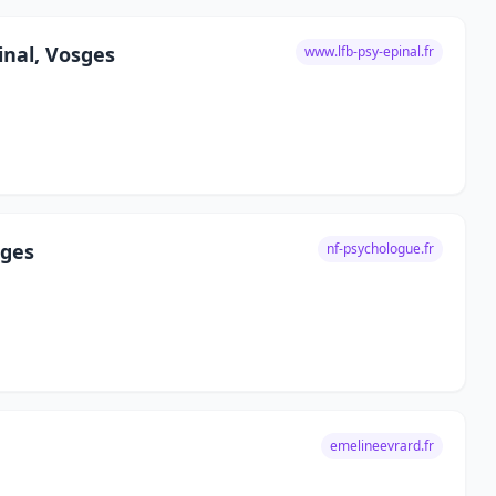
pinal, Vosges
www.lfb-psy-epinal.fr
sges
nf-psychologue.fr
emelineevrard.fr