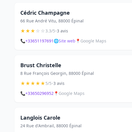
Cédric Champagne
66 Rue André Vitu, 88000 Épinal
★
★
★
☆
☆
•
3.3/5
3 avis
📞
+33651197691
🌐
Site web
📍
Google Maps
Brust Christelle
8 Rue François Georgin, 88000 Épinal
★
★
★
★
★
•
5/5
3 avis
📞
+33650296952
📍
Google Maps
Langlois Carole
24 Rue d'Ambrail, 88000 Épinal