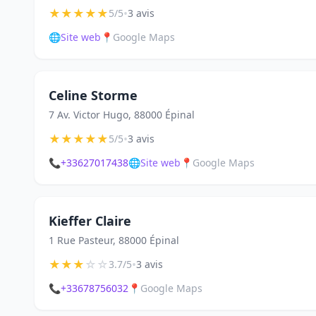
★
★
★
★
★
•
5/5
3 avis
🌐
Site web
📍
Google Maps
Celine Storme
7 Av. Victor Hugo, 88000 Épinal
★
★
★
★
★
•
5/5
3 avis
📞
+33627017438
🌐
Site web
📍
Google Maps
Kieffer Claire
1 Rue Pasteur, 88000 Épinal
★
★
★
☆
☆
•
3.7/5
3 avis
📞
+33678756032
📍
Google Maps