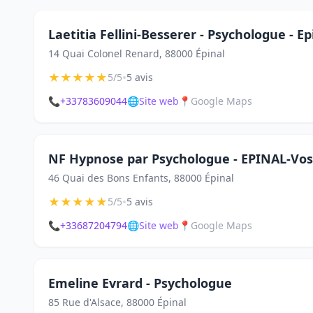
Laetitia Fellini-Besserer - Psychologue - E
14 Quai Colonel Renard, 88000 Épinal
★
★
★
★
★
•
5/5
5 avis
📞
+33783609044
🌐
Site web
📍
Google Maps
NF Hypnose par Psychologue - EPINAL-Vo
46 Quai des Bons Enfants, 88000 Épinal
★
★
★
★
★
•
5/5
5 avis
📞
+33687204794
🌐
Site web
📍
Google Maps
Emeline Evrard - Psychologue
85 Rue d'Alsace, 88000 Épinal