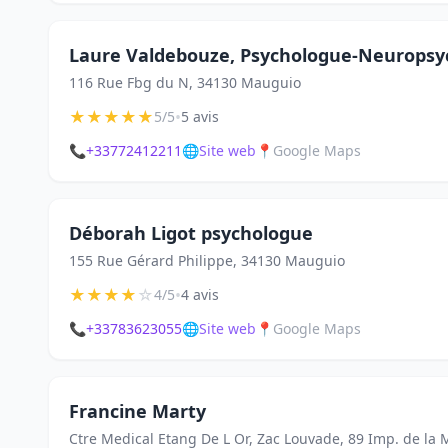
Laure Valdebouze, Psychologue-Neuropsy
116 Rue Fbg du N, 34130 Mauguio
★
★
★
★
★
•
5/5
5 avis
📞
+33772412211
🌐
Site web
📍
Google Maps
Déborah Ligot psychologue
155 Rue Gérard Philippe, 34130 Mauguio
★
★
★
★
☆
•
4/5
4 avis
📞
+33783623055
🌐
Site web
📍
Google Maps
Francine Marty
Ctre Medical Etang De L Or, Zac Louvade, 89 Imp. de la