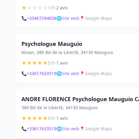
★
☆
☆
☆
☆
•
1/5
2 avis
📞
+33467294658
🌐
Site web
📍
Google Maps
Psychologue Mauguio
Alixan, 386 Bd de la Liberté, 34130 Mauguio
★
★
★
★
★
•
5/5
1 avis
📞
+33617633519
🌐
Site web
📍
Google Maps
ANDRE FLORENCE Psychologue Mauguio C
386 Bd de la Liberté, 34130 Mauguio
★
★
★
★
★
•
5/5
1 avis
📞
+33617633519
🌐
Site web
📍
Google Maps