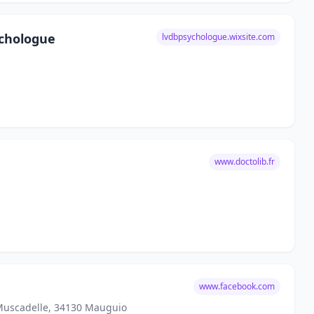
chologue
lvdbpsychologue.wixsite.com
www.doctolib.fr
www.facebook.com
 Muscadelle, 34130 Mauguio