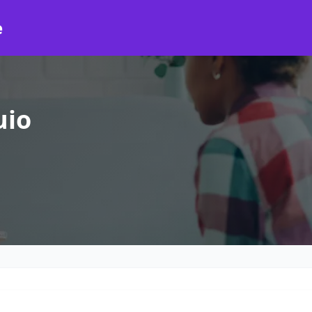
e
uio