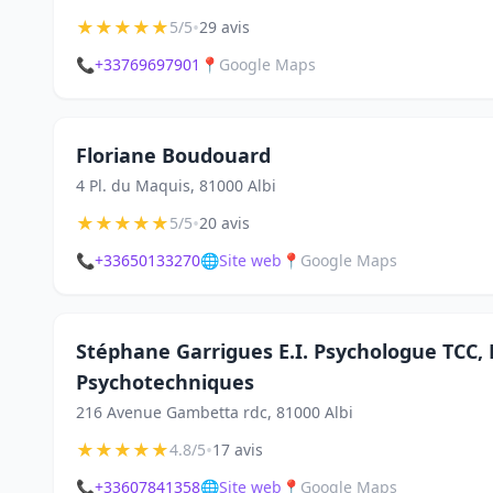
★
★
★
★
★
•
5/5
29 avis
📞
+33769697901
📍
Google Maps
Floriane Boudouard
4 Pl. du Maquis, 81000 Albi
★
★
★
★
★
•
5/5
20 avis
📞
+33650133270
🌐
Site web
📍
Google Maps
Stéphane Garrigues E.I. Psychologue TCC,
Psychotechniques
216 Avenue Gambetta rdc, 81000 Albi
★
★
★
★
★
•
4.8/5
17 avis
📞
+33607841358
🌐
Site web
📍
Google Maps