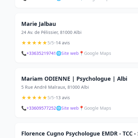
Marie Jalbau
24 Av. de Pélissier, 81000 Albi
★
★
★
★
★
•
5/5
14 avis
📞
+33635219741
🌐
Site web
📍
Google Maps
Mariam ODIENNE | Psychologue | Albi
5 Rue André Malraux, 81000 Albi
★
★
★
★
★
•
5/5
13 avis
📞
+33609577252
🌐
Site web
📍
Google Maps
Florence Cugno Psychologue EMDR - TCC - S