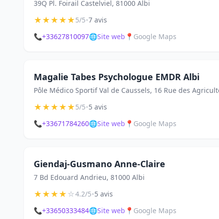
39Q Pl. Foirail Castelviel, 81000 Albi
★
★
★
★
★
•
5/5
7 avis
📞
+33627810097
🌐
Site web
📍
Google Maps
Magalie Tabes Psychologue EMDR Albi
Pôle Médico Sportif Val de Caussels, 16 Rue des Agricult
★
★
★
★
★
•
5/5
5 avis
📞
+33671784260
🌐
Site web
📍
Google Maps
Giendaj-Gusmano Anne-Claire
7 Bd Edouard Andrieu, 81000 Albi
★
★
★
★
☆
•
4.2/5
5 avis
📞
+33650333484
🌐
Site web
📍
Google Maps