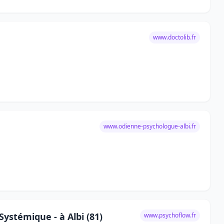
www.doctolib.fr
www.odienne-psychologue-albi.fr
ystémique - à Albi (81)
www.psychoflow.fr