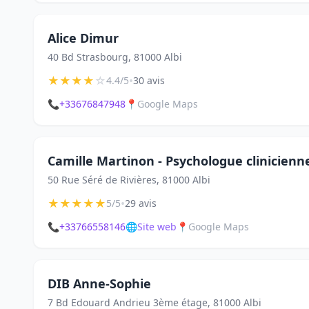
Alice Dimur
40 Bd Strasbourg, 81000 Albi
★
★
★
★
☆
•
4.4/5
30 avis
📞
+33676847948
📍
Google Maps
Camille Martinon - Psychologue clinicienn
50 Rue Séré de Rivières, 81000 Albi
★
★
★
★
★
•
5/5
29 avis
📞
+33766558146
🌐
Site web
📍
Google Maps
DIB Anne-Sophie
7 Bd Edouard Andrieu 3ème étage, 81000 Albi