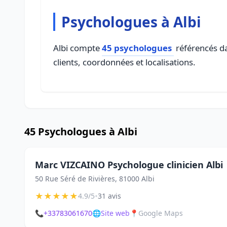
Psychologues à Albi
Albi compte
45 psychologues
référencés da
clients, coordonnées et localisations.
45 Psychologues à Albi
Marc VIZCAINO Psychologue clinicien Albi
50 Rue Séré de Rivières, 81000 Albi
★
★
★
★
★
•
4.9/5
31 avis
📞
+33783061670
🌐
Site web
📍
Google Maps