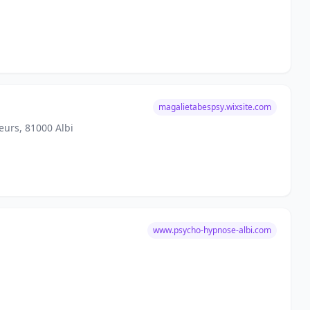
magalietabespsy.wixsite.com
eurs, 81000 Albi
www.psycho-hypnose-albi.com