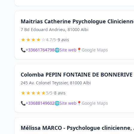
Maitrias Catherine Psychologue Clinicien
7 Bd Edouard Andrieu, 81000 Albi
★
★
★
★
☆
•
4.7/5
9 avis
📞
+33661764798
🌐
Site web
📍
Google Maps
Colomba PEPIN FONTAINE DE BONNERIVE
245 Av. Colonel Teyssier, 81000 Albi
★
★
★
★
★
•
5/5
8 avis
📞
+33688149602
🌐
Site web
📍
Google Maps
Mélissa MARCO - Psychologue clinicienne, 