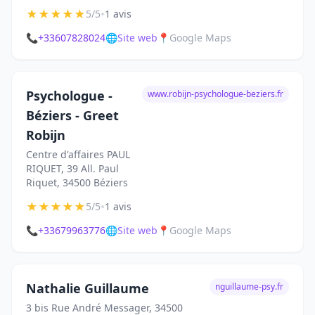
★
★
★
★
★
•
5/5
1 avis
📞
+33607828024
🌐
Site web
📍
Google Maps
Psychologue -
www.robijn-psychologue-beziers.fr
Béziers - Greet
Robijn
Centre d'affaires PAUL
RIQUET, 39 All. Paul
Riquet, 34500 Béziers
★
★
★
★
★
•
5/5
1 avis
📞
+33679963776
🌐
Site web
📍
Google Maps
Nathalie Guillaume
nguillaume-psy.fr
3 bis Rue André Messager, 34500