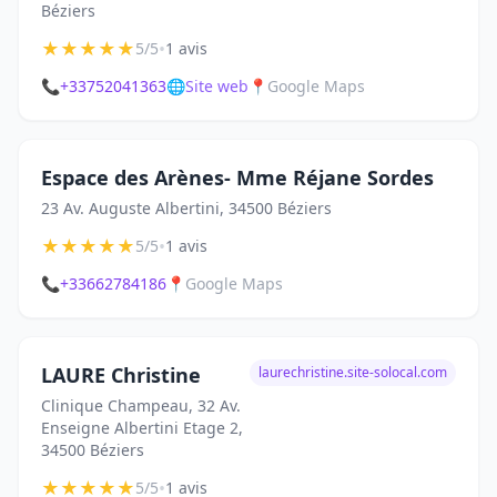
Béziers
★
★
★
★
★
•
5/5
1 avis
📞
+33752041363
🌐
Site web
📍
Google Maps
Espace des Arènes- Mme Réjane Sordes
23 Av. Auguste Albertini, 34500 Béziers
★
★
★
★
★
•
5/5
1 avis
📞
+33662784186
📍
Google Maps
LAURE Christine
laurechristine.site-solocal.com
Clinique Champeau, 32 Av.
Enseigne Albertini Etage 2,
34500 Béziers
★
★
★
★
★
•
5/5
1 avis