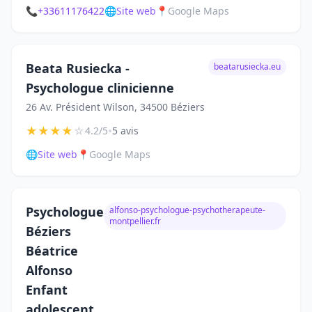
📞
+33611176422
🌐
Site web
📍
Google Maps
Beata Rusiecka -
beatarusiecka.eu
Psychologue clinicienne
26 Av. Président Wilson, 34500 Béziers
★
★
★
★
☆
•
4.2/5
5 avis
🌐
Site web
📍
Google Maps
Psychologue
alfonso-psychologue-psychotherapeute-
montpellier.fr
Béziers
Béatrice
Alfonso
Enfant
adolescent