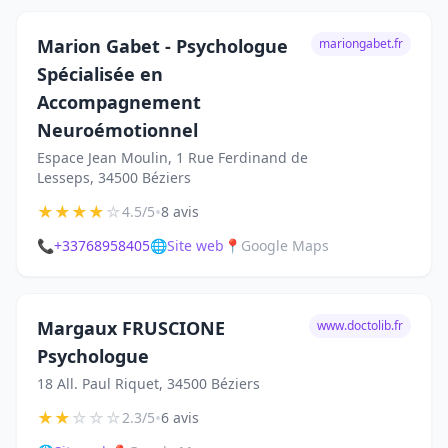
Marion Gabet - Psychologue
mariongabet.fr
Spécialisée en
Accompagnement
Neuroémotionnel
Espace Jean Moulin, 1 Rue Ferdinand de
Lesseps, 34500 Béziers
★
★
★
★
☆
•
4.5/5
8 avis
📞
+33768958405
🌐
Site web
📍
Google Maps
Margaux FRUSCIONE
www.doctolib.fr
Psychologue
18 All. Paul Riquet, 34500 Béziers
★
★
☆
☆
☆
•
2.3/5
6 avis