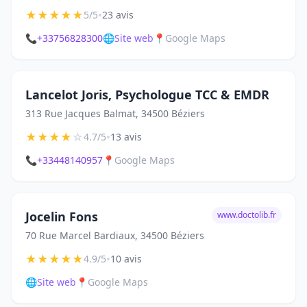
★
★
★
★
★
•
5/5
23 avis
📞
+33756828300
🌐
Site web
📍
Google Maps
Lancelot Joris, Psychologue TCC & EMDR
313 Rue Jacques Balmat, 34500 Béziers
★
★
★
★
☆
•
4.7/5
13 avis
📞
+33448140957
📍
Google Maps
Jocelin Fons
www.doctolib.fr
70 Rue Marcel Bardiaux, 34500 Béziers
★
★
★
★
★
•
4.9/5
10 avis
🌐
Site web
📍
Google Maps