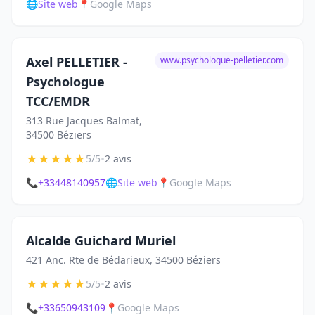
🌐
Site web
📍
Google Maps
Axel PELLETIER -
www.psychologue-pelletier.com
Psychologue
TCC/EMDR
313 Rue Jacques Balmat,
34500 Béziers
★
★
★
★
★
•
5/5
2 avis
📞
+33448140957
🌐
Site web
📍
Google Maps
Alcalde Guichard Muriel
421 Anc. Rte de Bédarieux, 34500 Béziers
★
★
★
★
★
•
5/5
2 avis
📞
+33650943109
📍
Google Maps