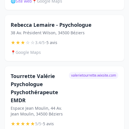
🌐
Site web
📍
Google Maps
Rebecca Lemaire - Psychologue
38 Av. Président Wilson, 34500 Béziers
★
★
★
☆
☆
•
3.4/5
5 avis
📍
Google Maps
Tourrette Valérie
valerietourrette.wixsite.com
Psychologue
Psychothérapeute
EMDR
Espace Jean Moulin, 44 Av.
Jean Moulin, 34500 Béziers
★
★
★
★
★
•
5/5
5 avis