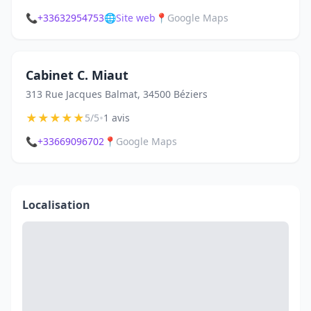
📞
+33632954753
🌐
Site web
📍
Google Maps
Cabinet C. Miaut
313 Rue Jacques Balmat, 34500 Béziers
★
★
★
★
★
•
5/5
1 avis
📞
+33669096702
📍
Google Maps
Localisation