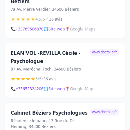
Béziers
7a Av. Pierre Verdier, 34500 Béziers
★
★
★
★
★
•
4.9/5
136 avis
📞
+33769506870
🌐
Site web
📍
Google Maps
ELAN'VOL -REVILLA Cécile -
www.doctolib.fr
Psychologue
87 Av. Maréchal Foch, 34500 Béziers
★
★
★
★
★
•
5/5
36 avis
📞
+33652324206
🌐
Site web
📍
Google Maps
Cabinet Béziers Psychologues
www.doctolib.fr
Résidence le patio, 13 Rue du Dr
Fleming, 34500 Béziers