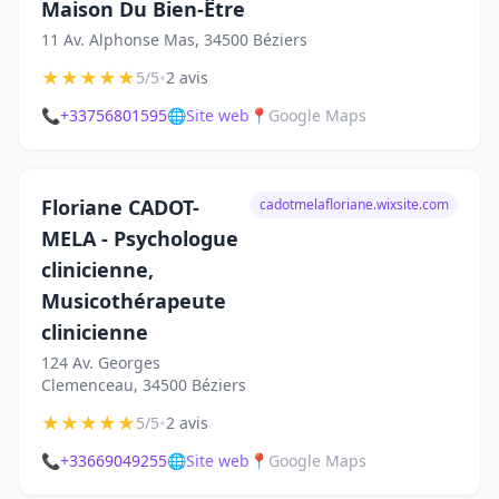
Maison Du Bien-Être
11 Av. Alphonse Mas, 34500 Béziers
★
★
★
★
★
•
5/5
2 avis
📞
+33756801595
🌐
Site web
📍
Google Maps
Floriane CADOT-
cadotmelafloriane.wixsite.com
MELA - Psychologue
clinicienne,
Musicothérapeute
clinicienne
124 Av. Georges
Clemenceau, 34500 Béziers
★
★
★
★
★
•
5/5
2 avis
📞
+33669049255
🌐
Site web
📍
Google Maps