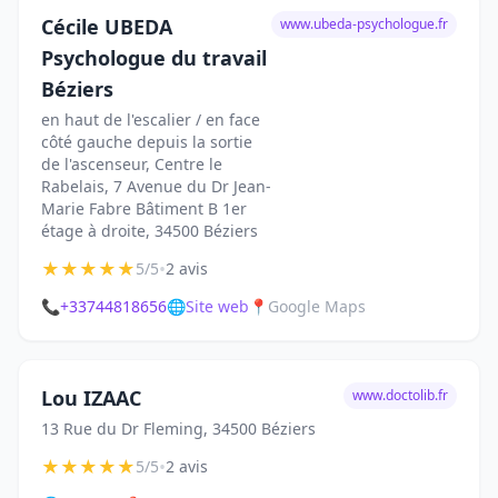
Cécile UBEDA
www.ubeda-psychologue.fr
Psychologue du travail
Béziers
en haut de l'escalier / en face
côté gauche depuis la sortie
de l'ascenseur, Centre le
Rabelais, 7 Avenue du Dr Jean-
Marie Fabre Bâtiment B 1er
étage à droite, 34500 Béziers
★
★
★
★
★
•
5/5
2 avis
📞
+33744818656
🌐
Site web
📍
Google Maps
Lou IZAAC
www.doctolib.fr
13 Rue du Dr Fleming, 34500 Béziers
★
★
★
★
★
•
5/5
2 avis