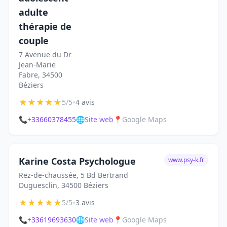
adulte
thérapie de
couple
7 Avenue du Dr
Jean-Marie
Fabre, 34500
Béziers
★
★
★
★
★
•
5/5
4 avis
📞
+33660378455
🌐
Site web
📍
Google Maps
Karine Costa Psychologue
www.psy-k.fr
Rez-de-chaussée, 5 Bd Bertrand
Duguesclin, 34500 Béziers
★
★
★
★
★
•
5/5
3 avis
📞
+33619693630
🌐
Site web
📍
Google Maps