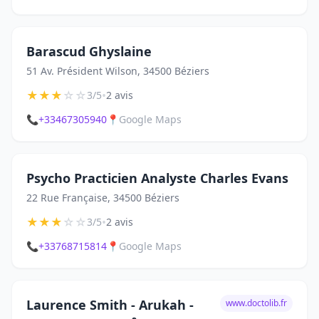
Barascud Ghyslaine
51 Av. Président Wilson, 34500 Béziers
★
★
★
☆
☆
•
3/5
2 avis
📞
+33467305940
📍
Google Maps
Psycho Practicien Analyste Charles Evans
22 Rue Française, 34500 Béziers
★
★
★
☆
☆
•
3/5
2 avis
📞
+33768715814
📍
Google Maps
Laurence Smith - Arukah -
www.doctolib.fr