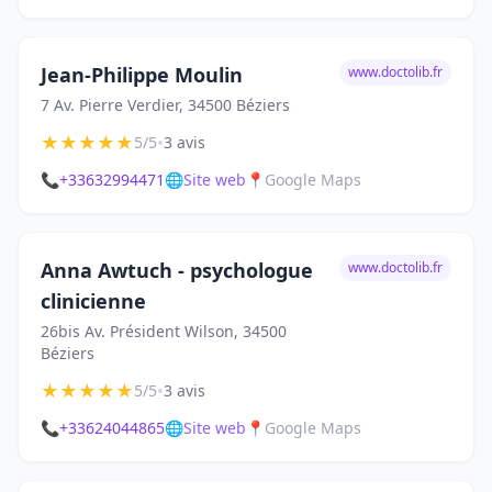
Jean-Philippe Moulin
www.doctolib.fr
7 Av. Pierre Verdier, 34500 Béziers
★
★
★
★
★
•
5/5
3 avis
📞
+33632994471
🌐
Site web
📍
Google Maps
Anna Awtuch - psychologue
www.doctolib.fr
clinicienne
26bis Av. Président Wilson, 34500
Béziers
★
★
★
★
★
•
5/5
3 avis
📞
+33624044865
🌐
Site web
📍
Google Maps