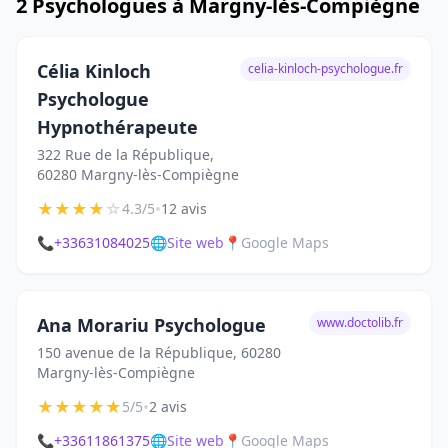
2 Psychologues à Margny-lès-Compiègne
Célia Kinloch
celia-kinloch-psychologue.fr
Psychologue
Hypnothérapeute
322 Rue de la République,
60280 Margny-lès-Compiègne
★
★
★
★
☆
•
4.3/5
12 avis
📞
+33631084025
🌐
Site web
📍
Google Maps
Ana Morariu Psychologue
www.doctolib.fr
150 avenue de la République, 60280
Margny-lès-Compiègne
★
★
★
★
★
•
5/5
2 avis
📞
+33611861375
🌐
Site web
📍
Google Maps