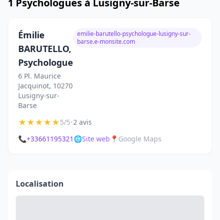
1 Psychologues à Lusigny-sur-Barse
Émilie
emilie-barutello-psychologue-lusigny-sur-
barse.e-monsite.com
BARUTELLO,
Psychologue
6 Pl. Maurice
Jacquinot, 10270
Lusigny-sur-
Barse
★
★
★
★
★
•
5/5
2 avis
📞
+33661195321
🌐
Site web
📍
Google Maps
Localisation