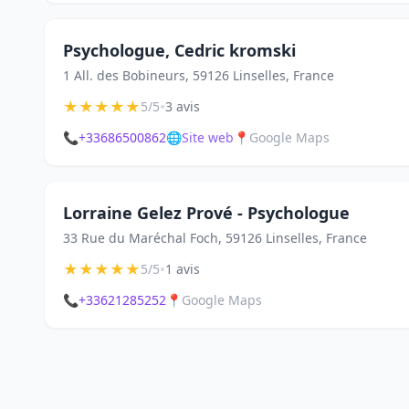
Psychologue, Cedric kromski
1 All. des Bobineurs, 59126 Linselles, France
★
★
★
★
★
•
5/5
3 avis
📞
+33686500862
🌐
Site web
📍
Google Maps
Lorraine Gelez Prové - Psychologue
33 Rue du Maréchal Foch, 59126 Linselles, France
★
★
★
★
★
•
5/5
1 avis
📞
+33621285252
📍
Google Maps