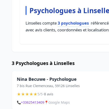
Psychologues à Linsell
Linselles compte
3 psychologues
référencés
avec avis clients, coordonnées et localisation
3 Psychologues à Linselles
Nina Becuwe - Psychologue
7 bis Rue Clemenceau, 59126 Linselles
★
★
★
★
★
•
5/5
8 avis
📞
+33625413409
📍
Google Maps