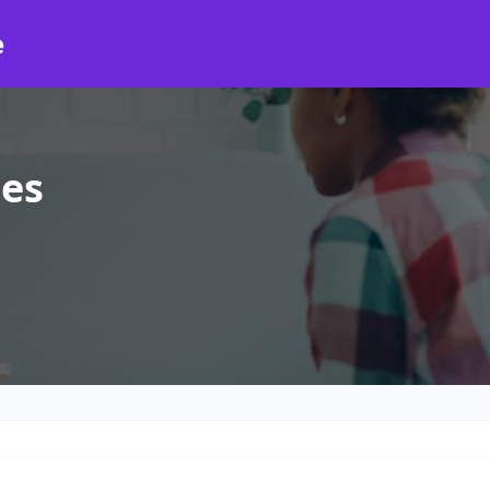
e
les