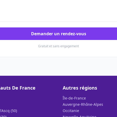
Demander un rendez-vous
Gratuit et sans engagement
auts De France
Autres régions
Île-de-France
Auvergne-Rhône-Alpes
'Ascq (50)
Occitanie
(30)
Nouvelle-Aquitaine