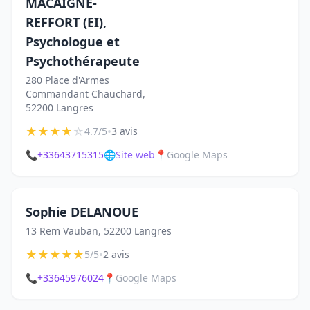
MACAIGNE-
REFFORT (EI),
Psychologue et
Psychothérapeute
280 Place d'Armes
Commandant Chauchard,
52200 Langres
★
★
★
★
☆
•
4.7/5
3 avis
📞
+33643715315
🌐
Site web
📍
Google Maps
Sophie DELANOUE
13 Rem Vauban, 52200 Langres
★
★
★
★
★
•
5/5
2 avis
📞
+33645976024
📍
Google Maps