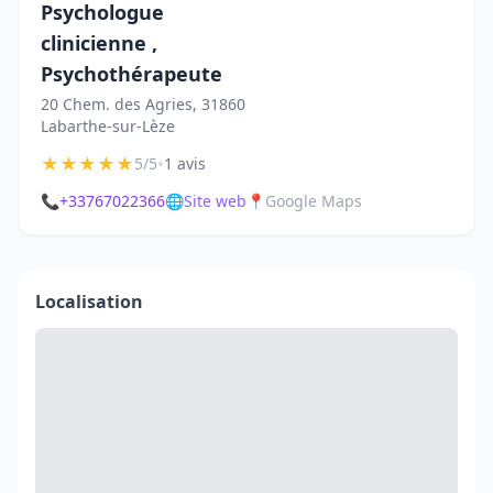
Psychologue
clinicienne ,
Psychothérapeute
20 Chem. des Agries, 31860
Labarthe-sur-Lèze
★
★
★
★
★
•
5/5
1 avis
📞
+33767022366
🌐
Site web
📍
Google Maps
Localisation