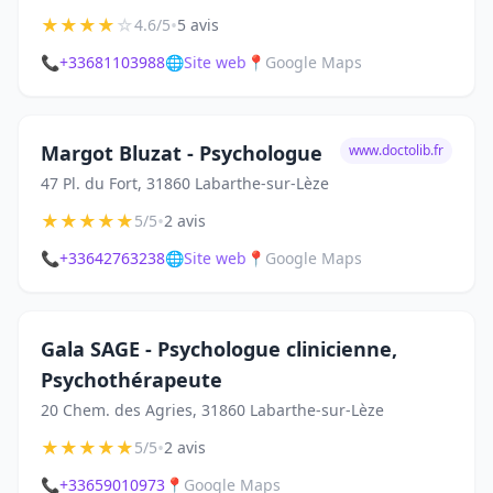
★
★
★
★
☆
•
4.6/5
5 avis
📞
+33681103988
🌐
Site web
📍
Google Maps
Margot Bluzat - Psychologue
www.doctolib.fr
47 Pl. du Fort, 31860 Labarthe-sur-Lèze
★
★
★
★
★
•
5/5
2 avis
📞
+33642763238
🌐
Site web
📍
Google Maps
Gala SAGE - Psychologue clinicienne,
Psychothérapeute
20 Chem. des Agries, 31860 Labarthe-sur-Lèze
★
★
★
★
★
•
5/5
2 avis
📞
+33659010973
📍
Google Maps