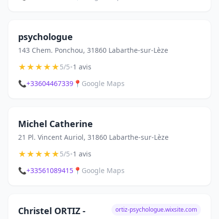
psychologue
143 Chem. Ponchou, 31860 Labarthe-sur-Lèze
★
★
★
★
★
•
5/5
1 avis
📞
+33604467339
📍
Google Maps
Michel Catherine
21 Pl. Vincent Auriol, 31860 Labarthe-sur-Lèze
★
★
★
★
★
•
5/5
1 avis
📞
+33561089415
📍
Google Maps
Christel ORTIZ -
ortiz-psychologue.wixsite.com