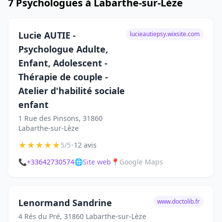
7 Psychologues à Labarthe-sur-Lèze
Lucie AUTIE -
lucieautiepsy.wixsite.com
Psychologue Adulte,
Enfant, Adolescent -
Thérapie de couple -
Atelier d'habilité sociale
enfant
1 Rue des Pinsons, 31860
Labarthe-sur-Lèze
★
★
★
★
★
•
5/5
12 avis
📞
+33642730574
🌐
Site web
📍
Google Maps
Lenormand Sandrine
www.doctolib.fr
4 Rés du Pré, 31860 Labarthe-sur-Lèze