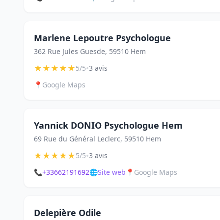
Marlene Lepoutre Psychologue
362 Rue Jules Guesde, 59510 Hem
★
★
★
★
★
•
5/5
3 avis
📍
Google Maps
Yannick DONIO Psychologue Hem
69 Rue du Général Leclerc, 59510 Hem
★
★
★
★
★
•
5/5
3 avis
📞
+33662191692
🌐
Site web
📍
Google Maps
Delepière Odile