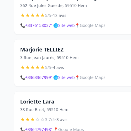
362 Rue Jules Guesde, 59510 Hem
★
★
★
★
★
•
5/5
13 avis
📞
+33761580371
🌐
Site web
📍
Google Maps
Marjorie TELLIEZ
3 Rue Jean Jaurès, 59510 Hem
★
★
★
★
★
•
5/5
4 avis
📞
+33633679991
🌐
Site web
📍
Google Maps
Loriette Lara
33 Rue Briet, 59510 Hem
★
★
★
☆
☆
•
3.7/5
3 avis
📞
+33647974981
📍
Google Maps