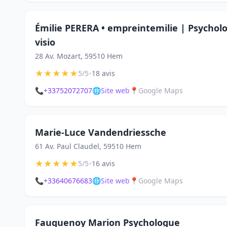
Émilie PERERA • empreintemilie | Psychol
visio
28 Av. Mozart, 59510 Hem
★
★
★
★
★
•
5/5
18 avis
📞
+33752072707
🌐
Site web
📍
Google Maps
Marie-Luce Vandendriessche
61 Av. Paul Claudel, 59510 Hem
★
★
★
★
★
•
5/5
16 avis
📞
+33640676683
🌐
Site web
📍
Google Maps
Fauquenoy Marion Psychologue