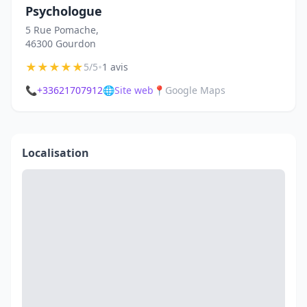
Psychologue
5 Rue Pomache,
46300 Gourdon
★
★
★
★
★
•
5/5
1 avis
📞
+33621707912
🌐
Site web
📍
Google Maps
Localisation