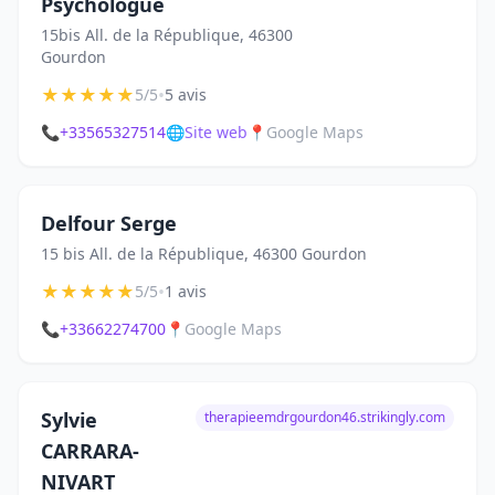
Psychologue
15bis All. de la République, 46300
Gourdon
★
★
★
★
★
•
5/5
5 avis
📞
+33565327514
🌐
Site web
📍
Google Maps
Delfour Serge
15 bis All. de la République, 46300 Gourdon
★
★
★
★
★
•
5/5
1 avis
📞
+33662274700
📍
Google Maps
Sylvie
therapieemdrgourdon46.strikingly.com
CARRARA-
NIVART