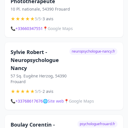
Photothérapeute
10 Pl. nationale, 54390 Frouard
★
★
★
★
★
•
5/5
3 avis
📞
+33660347551
📍
Google Maps
Sylvie Robert -
neuropsychologue-nancy.fr
Neuropsychologue
Nancy
57 Sq. Eugène Herzog, 54390
Frouard
★
★
★
★
★
•
5/5
2 avis
📞
+33768617676
🌐
Site web
📍
Google Maps
Boulay Corentin -
psychologuefrouard.fr