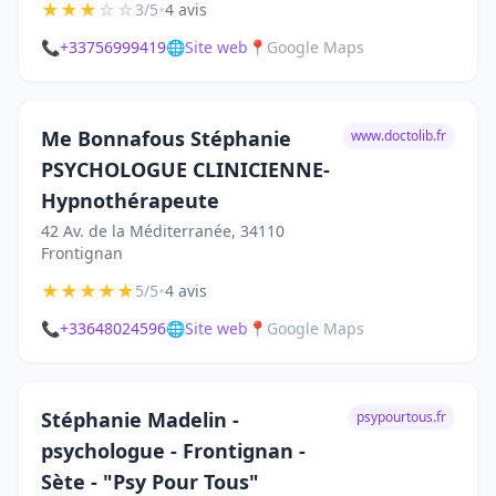
★
★
★
☆
☆
•
3/5
4 avis
📞
+33756999419
🌐
Site web
📍
Google Maps
Me Bonnafous Stéphanie
www.doctolib.fr
PSYCHOLOGUE CLINICIENNE-
Hypnothérapeute
42 Av. de la Méditerranée, 34110
Frontignan
★
★
★
★
★
•
5/5
4 avis
📞
+33648024596
🌐
Site web
📍
Google Maps
Stéphanie Madelin -
psypourtous.fr
psychologue - Frontignan -
Sète - "Psy Pour Tous"