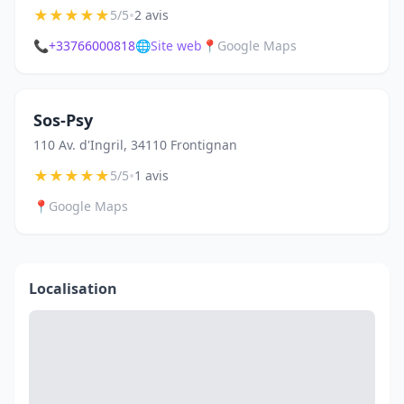
★
★
★
★
★
•
5/5
2 avis
📞
+33766000818
🌐
Site web
📍
Google Maps
Sos-Psy
110 Av. d'Ingril, 34110 Frontignan
★
★
★
★
★
•
5/5
1 avis
📍
Google Maps
Localisation