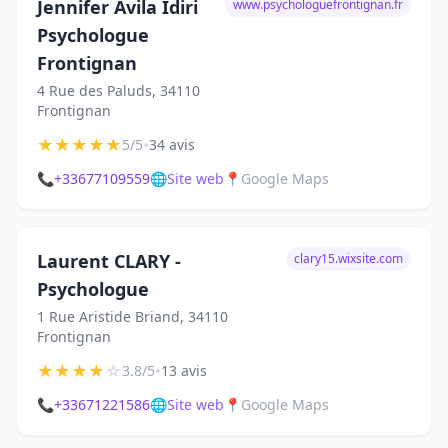
Jennifer Avila Idiri
www.psychologuefrontignan.fr
Psychologue
Frontignan
4 Rue des Paluds, 34110
Frontignan
★
★
★
★
★
•
5/5
34 avis
📞
+33677109559
🌐
Site web
📍
Google Maps
Laurent CLARY -
clary15.wixsite.com
Psychologue
1 Rue Aristide Briand, 34110
Frontignan
★
★
★
★
☆
•
3.8/5
13 avis
📞
+33671221586
🌐
Site web
📍
Google Maps