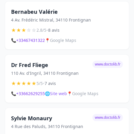
Bernabeu Valérie
4 Av. Frédéric Mistral, 34110 Frontignan
★
★
★
☆
☆
•
2.8/5
8 avis
📞
+33467431322
📍
Google Maps
Dr Fred Fliege
www.doctolib.fr
110 Av. d'Ingril, 34110 Frontignan
★
★
★
★
★
•
5/5
7 avis
📞
+33662629255
🌐
Site web
📍
Google Maps
Sylvie Monaury
www.doctolib.fr
4 Rue des Paluds, 34110 Frontignan