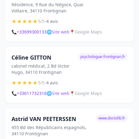
Résidence, 9 Rue du Négoce, Quai
Voltaire, 34110 Frontignan
★
★
★
★
★
•
5/5
4 avis
📞
+33699300133
🌐
Site web
📍
Google Maps
Céline GITTON
psychologue-frontignan.fr
cabinet médical, 2 Bd Victor
Hugo, 34110 Frontignan
★
★
★
★
★
•
5/5
4 avis
📞
+33611732316
🌐
Site web
📍
Google Maps
Astrid VAN PEETERSSEN
www.doctolib.fr
455 Bd des Républicains espagnols,
34110 Frontignan