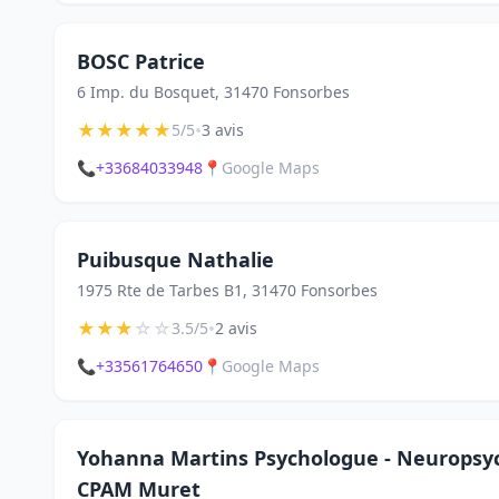
BOSC Patrice
6 Imp. du Bosquet, 31470 Fonsorbes
★
★
★
★
★
•
5/5
3 avis
📞
+33684033948
📍
Google Maps
Puibusque Nathalie
1975 Rte de Tarbes B1, 31470 Fonsorbes
★
★
★
☆
☆
•
3.5/5
2 avis
📞
+33561764650
📍
Google Maps
Yohanna Martins Psychologue - Neuropsy
CPAM Muret