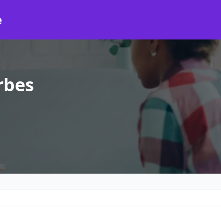
e
rbes