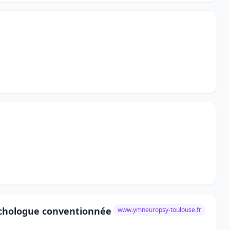
chologue conventionnée
www.ymneuropsy-toulouse.fr