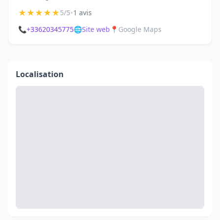
★
★
★
★
★
•
5/5
1 avis
📞
+33620345775
🌐
Site web
📍
Google Maps
Localisation