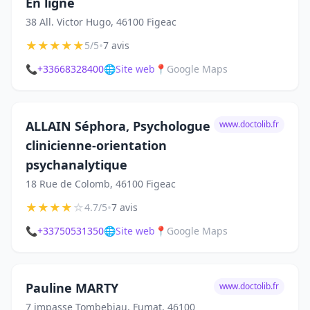
En ligne
38 All. Victor Hugo, 46100 Figeac
★
★
★
★
★
•
5/5
7 avis
📞
+33668328400
🌐
Site web
📍
Google Maps
ALLAIN Séphora, Psychologue
www.doctolib.fr
clinicienne-orientation
psychanalytique
18 Rue de Colomb, 46100 Figeac
★
★
★
★
☆
•
4.7/5
7 avis
📞
+33750531350
🌐
Site web
📍
Google Maps
Pauline MARTY
www.doctolib.fr
7 impasse Tombebiau, Fumat, 46100