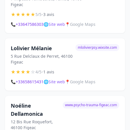
Figeac
★
★
★
★
★
•
5/5
3 avis
📞
+33647586303
🌐
Site web
📍
Google Maps
Lolivier Mélanie
mlolivierpsy.wixsite.com
5 Rue Delclaux de Perret, 46100
Figeac
★
★
★
★
☆
•
4/5
1 avis
📞
+33658615431
🌐
Site web
📍
Google Maps
Noéline
www.psycho-trauma-figeac.com
Dellamonica
12 Bis Rue Roquefort,
46100 Figeac