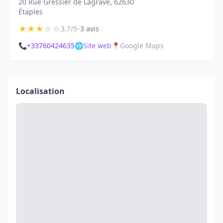
20 Rue Gressier de Lagrave, 62630
Étaples
★
★
★
☆
☆
•
3.7/5
3 avis
📞
+33760424635
🌐
Site web
📍
Google Maps
Localisation