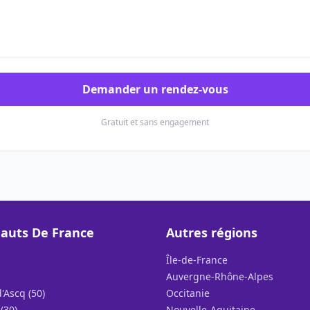
Demander un rendez-vous
Gratuit et sans engagement
auts De France
Autres régions
Île-de-France
Auvergne-Rhône-Alpes
'Ascq (50)
Occitanie
(30)
Nouvelle-Aquitaine