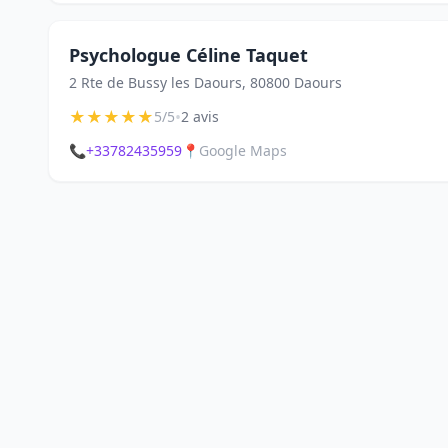
Psychologue Céline Taquet
2 Rte de Bussy les Daours, 80800 Daours
★
★
★
★
★
•
5/5
2 avis
📞
+33782435959
📍
Google Maps