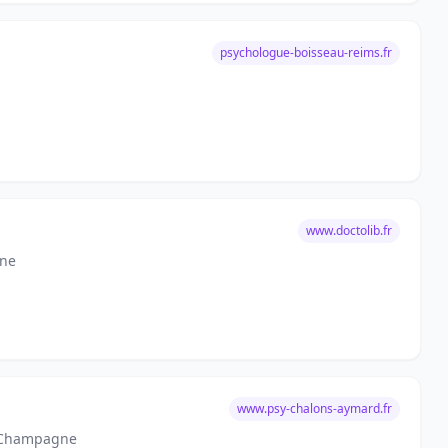
psychologue-boisseau-reims.fr
www.doctolib.fr
gne
www.psy-chalons-aymard.fr
n-Champagne