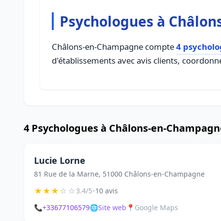
Psychologues à Châlo
Châlons-en-Champagne compte
4 psychol
d'établissements avec avis clients, coordonné
4 Psychologues à Châlons-en-Champagn
Lucie Lorne
81 Rue de la Marne, 51000 Châlons-en-Champagne
★
★
★
☆
☆
•
3.4/5
10 avis
📞
+33677106579
🌐
Site web
📍
Google Maps