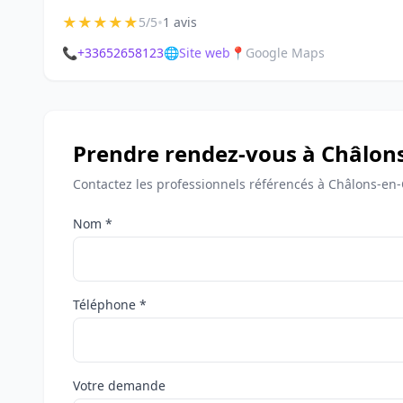
★
★
★
★
★
•
5/5
1 avis
📞
+33652658123
🌐
Site web
📍
Google Maps
Prendre rendez-vous à Châlo
Contactez les professionnels référencés à Châlons-en
Nom *
Téléphone *
Votre demande