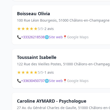
Boisseau Olivia
100 Rue Léon Bourgeois, 51000 Châlons-en-Champagne
★
★
★
★
★
•
5/5
2 avis
📞
+33326218538
🌐
Site web
📍
Google Maps
Toussaint Isabelle
122 Rue des Vieilles Postes, 51000 Châlons-en-Champa
★
★
★
★
★
•
5/5
1 avis
📞
+33630450737
🌐
Site web
📍
Google Maps
Caroline AYMARD - Psychologue
27 Av. du Général Charles de Gaulle, 51000 Châlons-e