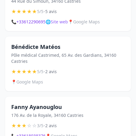
44 Rue du Simoun, 34160 Castries
★
★
★
★
★
•
5/5
5 avis
📞
+33612290695
🌐
Site web
📍
Google Maps
Bénédicte Matéos
Pôle médical Castrimed, 65 Av. des Gardians, 34160
Castries
★
★
★
★
★
•
5/5
2 avis
📍
Google Maps
Fanny Ayanouglou
176 Av. de la Royale, 34160 Castries
★
★
★
☆
☆
•
3/5
2 avis
📞
+33618038376
📍
Google Maps