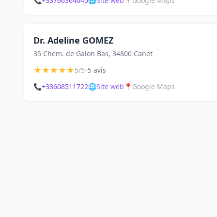
📞
+33766364040
🌐
Site web
📍
Google Maps
Dr. Adeline GOMEZ
35 Chem. de Galon Bas, 34800 Canet
★
★
★
★
★
•
5/5
5 avis
📞
+33608511722
🌐
Site web
📍
Google Maps