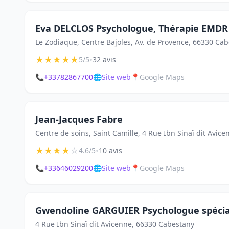
Eva DELCLOS Psychologue, Thérapie EMDR
Le Zodiaque, Centre Bajoles, Av. de Provence, 66330 Ca
★
★
★
★
★
•
5/5
32 avis
📞
+33782867700
🌐
Site web
📍
Google Maps
Jean-Jacques Fabre
Centre de soins, Saint Camille, 4 Rue Ibn Sinaï dit Avic
★
★
★
★
☆
•
4.6/5
10 avis
📞
+33646029200
🌐
Site web
📍
Google Maps
Gwendoline GARGUIER Psychologue spécia
4 Rue Ibn Sinaï dit Avicenne, 66330 Cabestany