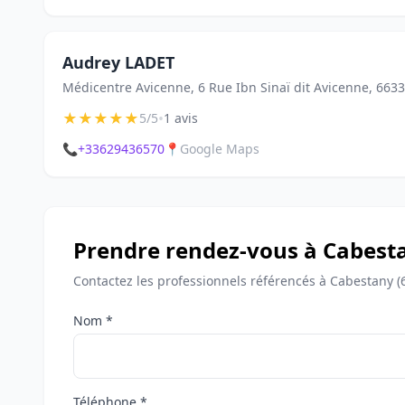
Audrey LADET
Médicentre Avicenne, 6 Rue Ibn Sinaï dit Avicenne, 663
★
★
★
★
★
•
5/5
1 avis
📞
+33629436570
📍
Google Maps
Prendre rendez-vous à Cabest
Contactez les professionnels référencés à Cabestany (
Nom *
Téléphone *