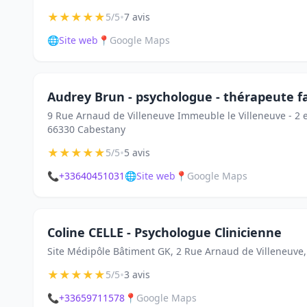
★
★
★
★
★
•
5/5
7 avis
🌐
Site web
📍
Google Maps
Audrey Brun - psychologue - thérapeute fa
9 Rue Arnaud de Villeneuve Immeuble le Villeneuve - 2 
66330 Cabestany
★
★
★
★
★
•
5/5
5 avis
📞
+33640451031
🌐
Site web
📍
Google Maps
Coline CELLE - Psychologue Clinicienne
Site Médipôle Bâtiment GK, 2 Rue Arnaud de Villeneuve
★
★
★
★
★
•
5/5
3 avis
📞
+33659711578
📍
Google Maps