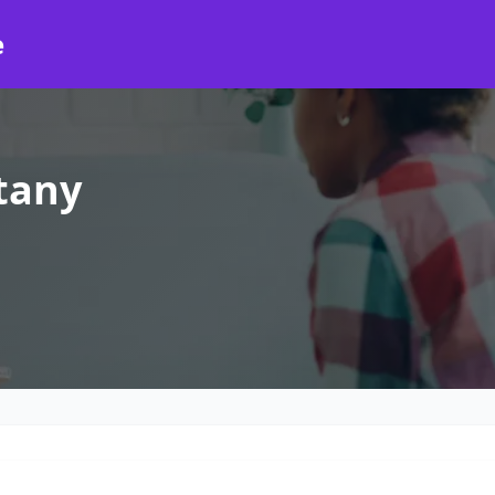
e
tany