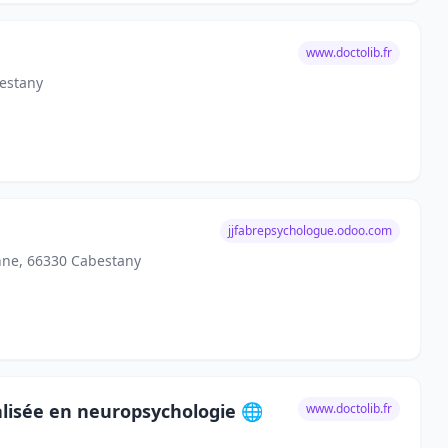
www.doctolib.fr
bestany
jjfabrepsychologue.odoo.com
enne, 66330 Cabestany
lisée en neuropsychologie 🌐
www.doctolib.fr