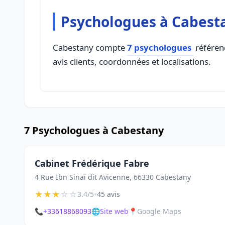
Psychologues à Cabest
Cabestany compte
7 psychologues
référenc
avis clients, coordonnées et localisations.
7 Psychologues à Cabestany
Cabinet Frédérique Fabre
4 Rue Ibn Sinaï dit Avicenne, 66330 Cabestany
★
★
★
☆
☆
•
3.4/5
45 avis
📞
+33618868093
🌐
Site web
📍
Google Maps