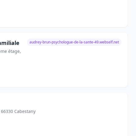
miliale
audrey-brun-psychologue-de-la-sante-49.webself.net
eme étage,
, 66330 Cabestany