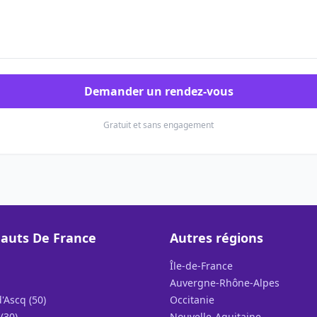
Demander un rendez-vous
Gratuit et sans engagement
auts De France
Autres régions
Île-de-France
Auvergne-Rhône-Alpes
'Ascq (50)
Occitanie
(30)
Nouvelle-Aquitaine