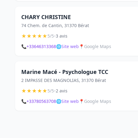
CHARY CHRISTINE
74 Chem. de Cantin, 31370 Bérat
★
★
★
★
★
•
5/5
3 avis
📞
+33646313368
🌐
Site web
📍
Google Maps
Marine Macé - Psychologue TCC
2 IMPASSE DES MAGNOLIAS, 31370 Bérat
★
★
★
★
★
•
5/5
2 avis
📞
+33780563708
🌐
Site web
📍
Google Maps