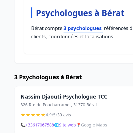
Psychologues à Bérat
Bérat compte
3 psychologues
référencés da
clients, coordonnées et localisations.
3 Psychologues à Bérat
Nassim Djaouti-Psychologue TCC
326 Rte de Poucharramet, 31370 Bérat
★
★
★
★
★
•
4.9/5
39 avis
📞
+33617067588
🌐
Site web
📍
Google Maps