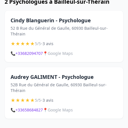
2 Psychologues à Bailleul-sur-Thérain
Cindy Blanguerin - Psychologue
52 B Rue du Général de Gaulle, 60930 Bailleul-sur-
Thérain
★
★
★
★
★
•
5/5
3 avis
📞
+33682094707
📍
Google Maps
Audrey GALIMENT - Psychologue
52B Rue du Général de Gaulle, 60930 Bailleul-sur-
Thérain
★
★
★
★
★
•
5/5
3 avis
📞
+33658684827
📍
Google Maps