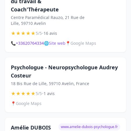
du travail &
Coach'Thérapeute
Centre Paramédical Rauzo, 21 Rue de
Lille, 59710 Avelin
★
★
★
★
★
•
5/5
16 avis
📞
+33620764334
🌐
Site web
📍
Google Maps
Psychologue - Neuropsychologue Audrey
Costeur
18 Bis Rue de Lille, 59710 Avelin, France
★
★
★
★
★
•
5/5
1 avis
📍
Google Maps
Amélie DUBOIS
www.amelie-dubois-psychologue.fr