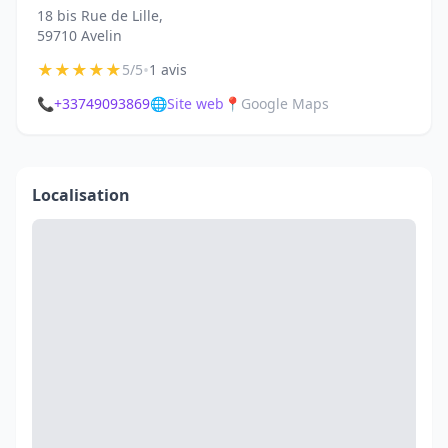
18 bis Rue de Lille,
59710 Avelin
★
★
★
★
★
•
5/5
1 avis
📞
+33749093869
🌐
Site web
📍
Google Maps
Localisation