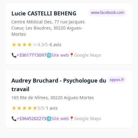
Lucie CASTELLI BEHENG
www.facebook.com
Centre Médical Des, 77 rue Jacques
Coeur, Les Boudres, 30220 Aigues-
Mortes
★
★
★
★
☆
•
4.3/5
6 avis
📞
+33617715097
🌐
Site web
📍
Google Maps
Audrey Bruchard - Psychologue du
opyxis.fr
travail
165 Rte de Nîmes, 30220 Aigues-Mortes
★
★
★
★
★
•
5/5
1 avis
📞
+33645202273
🌐
Site web
📍
Google Maps