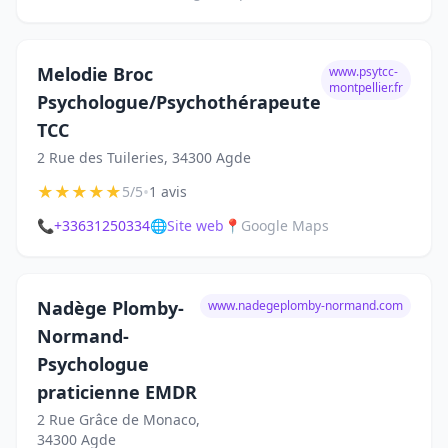
Melodie Broc
www.psytcc-
montpellier.fr
Psychologue/Psychothérapeute
TCC
2 Rue des Tuileries, 34300 Agde
★
★
★
★
★
•
5/5
1 avis
📞
+33631250334
🌐
Site web
📍
Google Maps
Nadège Plomby-
www.nadegeplomby-normand.com
Normand-
Psychologue
praticienne EMDR
2 Rue Grâce de Monaco,
34300 Agde