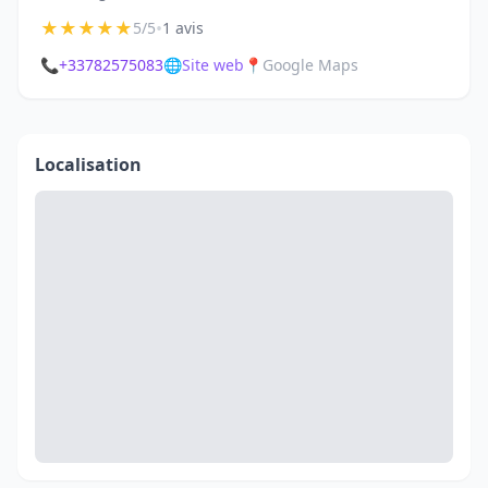
★
★
★
★
★
•
5/5
1 avis
📞
+33782575083
🌐
Site web
📍
Google Maps
Localisation