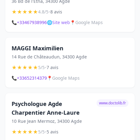
36 Bd de l'Etna, 34300 Agde
★
★
★
★
★
•
4.8/5
8 avis
📞
+33467938996
🌐
Site web
📍
Google Maps
MAGGI Maximilien
14 Rue de Châteaudun, 34300 Agde
★
★
★
★
★
•
5/5
7 avis
📞
+33652314379
📍
Google Maps
Psychologue Agde
www.doctolib.fr
Charpentier Anne-Laure
10 Rue Jean Mermoz, 34300 Agde
★
★
★
★
★
•
5/5
5 avis