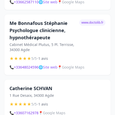
📞
+33662587110
🌐
Site web
📍
Google Maps
Me Bonnafous Stéphanie
www.doctolib.fr
Psychologue clinicienne,
hypnothérapeute
Cabinet Médical Plutus, 5 Pl. Terrisse,
34300 Agde
★
★
★
★
★
•
5/5
1 avis
📞
+33648024596
🌐
Site web
📍
Google Maps
Catherine SCHVAN
1 Rue Desaix, 34300 Agde
★
★
★
★
★
•
5/5
1 avis
📞
+33607162978
📍
Google Maps