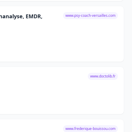
chanalyse, EMDR,
www.psy-coach-versailles.com
www.doctolib.fr
www.frederique-bouissou.com