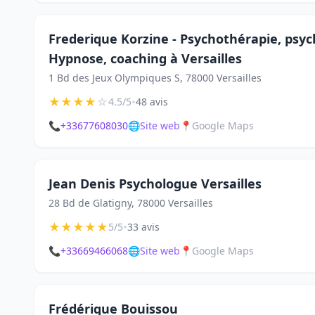
Frederique Korzine - Psychothérapie, psy
Hypnose, coaching à Versailles
1 Bd des Jeux Olympiques S, 78000 Versailles
★
★
★
★
☆
•
4.5/5
48 avis
📞
+33677608030
🌐
Site web
📍
Google Maps
Jean Denis Psychologue Versailles
28 Bd de Glatigny, 78000 Versailles
★
★
★
★
★
•
5/5
33 avis
📞
+33669466068
🌐
Site web
📍
Google Maps
Frédérique Bouissou