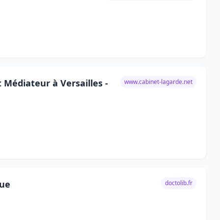
 Médiateur à Versailles -
www.cabinet-lagarde.net
que
doctolib.fr