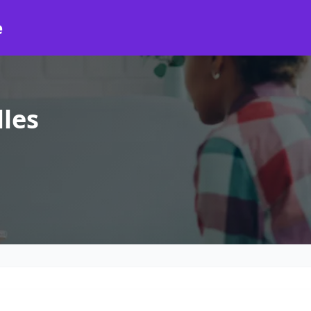
e
lles