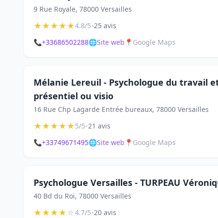
9 Rue Royale, 78000 Versailles
★
★
★
★
★
•
4.8/5
25 avis
📞
+33686502288
🌐
Site web
📍
Google Maps
Mélanie Lereuil - Psychologue du travail et
présentiel ou visio
16 Rue Chp Lagarde Entrée bureaux, 78000 Versailles
★
★
★
★
★
•
5/5
21 avis
📞
+33749671495
🌐
Site web
📍
Google Maps
Psychologue Versailles - TURPEAU Véroni
40 Bd du Roi, 78000 Versailles
★
★
★
★
☆
•
4.7/5
20 avis