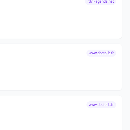
rdv.i-agenda.net
www.doctolib.fr
www.doctolib.fr