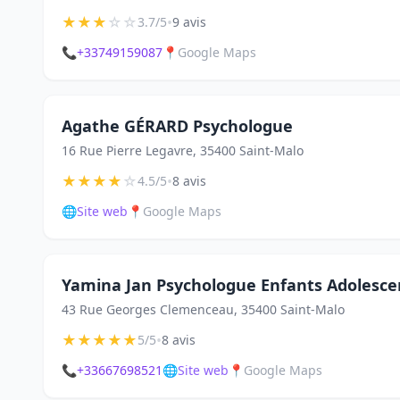
★
★
★
☆
☆
•
3.7/5
9 avis
📞
+33749159087
📍
Google Maps
Agathe GÉRARD Psychologue
16 Rue Pierre Legavre, 35400 Saint-Malo
★
★
★
★
☆
•
4.5/5
8 avis
🌐
Site web
📍
Google Maps
Yamina Jan Psychologue Enfants Adolesce
43 Rue Georges Clemenceau, 35400 Saint-Malo
★
★
★
★
★
•
5/5
8 avis
📞
+33667698521
🌐
Site web
📍
Google Maps