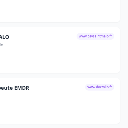
ALO
www.psysaintmalo.fr
lo
peute EMDR
www.doctolib.fr