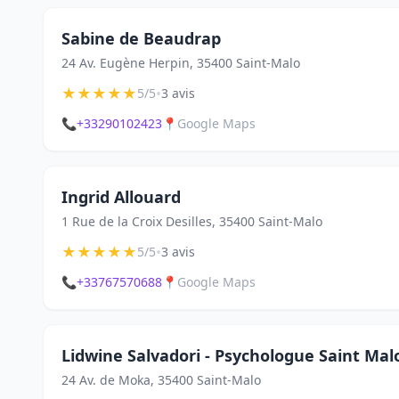
Sabine de Beaudrap
24 Av. Eugène Herpin, 35400 Saint-Malo
★
★
★
★
★
•
5/5
3 avis
📞
+33290102423
📍
Google Maps
Ingrid Allouard
1 Rue de la Croix Desilles, 35400 Saint-Malo
★
★
★
★
★
•
5/5
3 avis
📞
+33767570688
📍
Google Maps
Lidwine Salvadori - Psychologue Saint Mal
24 Av. de Moka, 35400 Saint-Malo