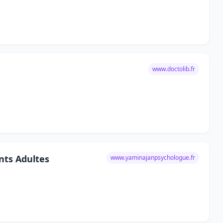
www.doctolib.fr
nts Adultes
www.yaminajanpsychologue.fr