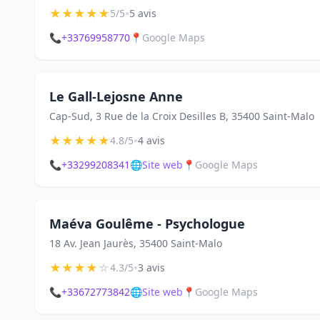
★
★
★
★
★
•
5/5
5 avis
📞
+33769958770
📍
Google Maps
Le Gall-Lejosne Anne
Cap-Sud, 3 Rue de la Croix Desilles B, 35400 Saint-Malo
★
★
★
★
★
•
4.8/5
4 avis
📞
+33299208341
🌐
Site web
📍
Google Maps
Maéva Goulême - Psychologue
18 Av. Jean Jaurès, 35400 Saint-Malo
★
★
★
★
☆
•
4.3/5
3 avis
📞
+33672773842
🌐
Site web
📍
Google Maps