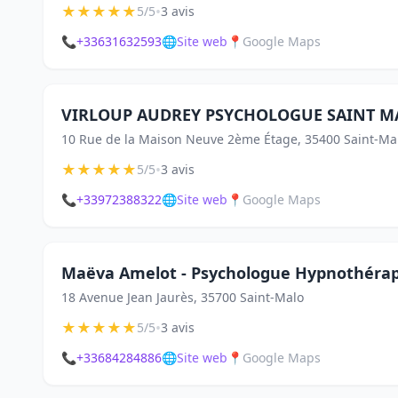
★
★
★
★
★
•
5/5
3 avis
📞
+33631632593
🌐
Site web
📍
Google Maps
VIRLOUP AUDREY PSYCHOLOGUE SAINT M
10 Rue de la Maison Neuve 2ème Étage, 35400 Saint-Ma
★
★
★
★
★
•
5/5
3 avis
📞
+33972388322
🌐
Site web
📍
Google Maps
Maëva Amelot - Psychologue Hypnothéra
18 Avenue Jean Jaurès, 35700 Saint-Malo
★
★
★
★
★
•
5/5
3 avis
📞
+33684284886
🌐
Site web
📍
Google Maps