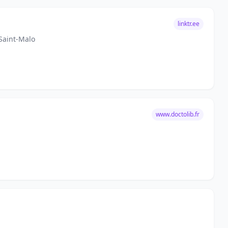
linktr.ee
Saint-Malo
www.doctolib.fr