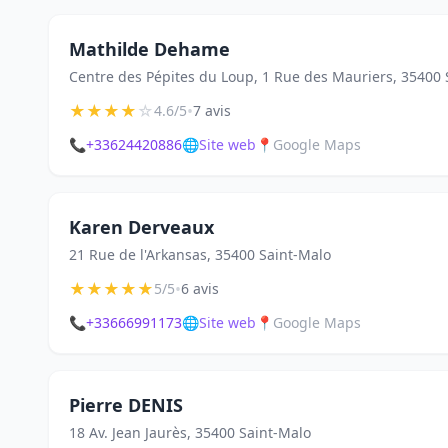
Mathilde Dehame
Centre des Pépites du Loup, 1 Rue des Mauriers, 35400 
★
★
★
★
☆
•
4.6/5
7 avis
📞
+33624420886
🌐
Site web
📍
Google Maps
Karen Derveaux
21 Rue de l'Arkansas, 35400 Saint-Malo
★
★
★
★
★
•
5/5
6 avis
📞
+33666991173
🌐
Site web
📍
Google Maps
Pierre DENIS
18 Av. Jean Jaurès, 35400 Saint-Malo