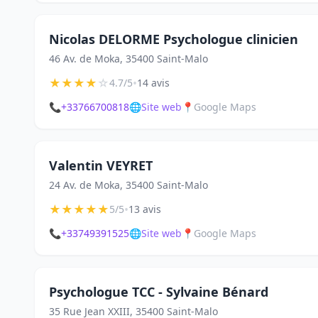
Nicolas DELORME Psychologue clinicien
46 Av. de Moka, 35400 Saint-Malo
★
★
★
★
☆
•
4.7/5
14 avis
📞
+33766700818
🌐
Site web
📍
Google Maps
Valentin VEYRET
24 Av. de Moka, 35400 Saint-Malo
★
★
★
★
★
•
5/5
13 avis
📞
+33749391525
🌐
Site web
📍
Google Maps
Psychologue TCC - Sylvaine Bénard
35 Rue Jean XXIII, 35400 Saint-Malo