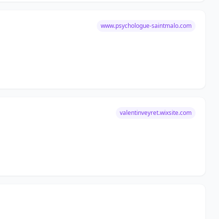
www.psychologue-saintmalo.com
valentinveyret.wixsite.com